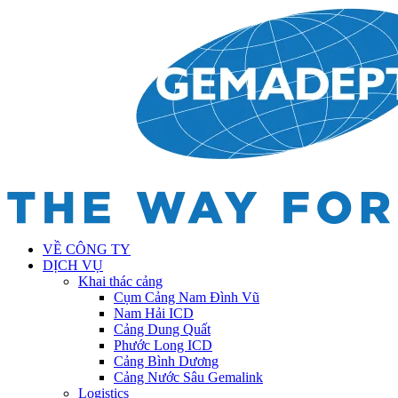
VỀ CÔNG TY
DỊCH VỤ
Khai thác cảng
Cụm Cảng Nam Đình Vũ
Nam Hải ICD
Cảng Dung Quất
Phước Long ICD
Cảng Bình Dương
Cảng Nước Sâu Gemalink
Logistics