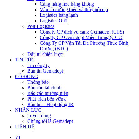
Cảng hàng hóa hàng không
Vận tải đường biển và thủy nội địa
Logistics hàng lạnh
Logistics Ô tô
Port Logistics
Công ty CP dịch vụ cảng Gemadept (GPS)
Công ty CP Gemadept Miền Trung (GCC)
Công Ty CP Vận Tải Đa Phương Thức Bình
Dương (BTC)
Đầu tư chiến lược
TIN TỨC
Tin công ty
Bản tin Gemadept
CỔ ĐÔNG
Thông báo
Báo cáo tài chính
Báo cáo thường niên
Phát triển bền vững
Bản tin – Hoạt động IR
NHÂN LỰC
Tuyển dụng
Chúng tôi là Gemadept
LIÊN HỆ
VI