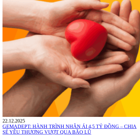
22.12.2025
GEMADEPT: HÀNH TRÌNH NHÂN ÁI 4,5 TỶ ĐỒNG – CHIA
SẺ YÊU THƯƠNG VƯỢT QUA BÃO LŨ