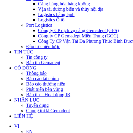
Cảng hàng hóa hàng không
Vận tải đường biển và thủy nội địa
Logistics hàng lạnh
Logistics Ô tô
Port Logistics
Công ty CP dịch vụ cảng Gemadept (GPS)
Công ty CP Gemadept Miền Trung (GCC)
Công Ty CP Vận Tải Đa Phương Thức Bình Dươ
Đầu tư chiến lược
TIN TỨC
Tin công ty
Bản tin Gemadept
CỔ ĐÔNG
Thông báo
Báo cáo tài chính
Báo cáo thường niên
Phát triển bền vững
Bản tin – Hoạt động IR
NHÂN LỰC
Tuyển dụng
Chúng tôi là Gemadept
LIÊN HỆ
VI
EN