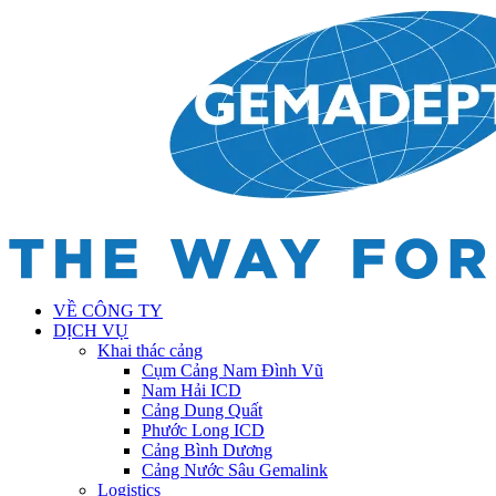
VỀ CÔNG TY
DỊCH VỤ
Khai thác cảng
Cụm Cảng Nam Đình Vũ
Nam Hải ICD
Cảng Dung Quất
Phước Long ICD
Cảng Bình Dương
Cảng Nước Sâu Gemalink
Logistics