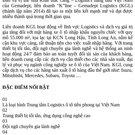
Bản và vị thế nhà Khai thác cảng – Logistics hàng đầu Việt Nam
của Gemadept, liên doanh “K”line – Gemadept Logistics (KGL)
(thành lập năm 2014) đã tạo ra một liên kết mạnh mẽ và đạt được
nhiều thành quả trong thời gian qua.
Liên doanh KGL hoạt động về lĩnh vực Logistics và dịch vụ giá trị
gia tăng đối với mặt hàng xe ô tô nhập khẩu nguyên chiếc với quy
mô 55.000 m², tọa lạc tại KCN Long Hậu, Tỉnh Long An, nằm kế
cận khu vực cảng, rất thuận tiện cho việc xuất nhập hàng. Với trang
thiết bị tối tân, đội ngũ chuyên gia lành nghề và hệ thống an ninh
hoạt động 24/7 đảm bảo an toàn tuyệt đối tài sản của khách hàng,
liên doanh cung cấp các dịch vụ cần thiết cho các nhà sản xuất, đại
lý và phục vụ ngành công nghiệp xe ô tô của Việt Nam. KGL cung
cấp dịch vụ cho các hãng sản xuất ô tô hàng đầu thế giới như: Isuzu,
Mitsubishi, Mercedes, Subaru, Toyota …
ĐẶC ĐIỂM NỔI BẬT
01
Là loại hình Trung tâm Logistics ô tô tiên phong tại Việt Nam
02
Trang thiết bị tối tân, ứng dụng công nghệ cao
03
Đội ngũ chuyên gia lành nghề
04