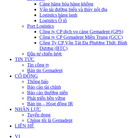
Cảng hàng hóa hàng không
Vận tải đường biển và thủy nội địa
Logistics hàng lạnh
Logistics Ô tô
Port Logistics
Công ty CP dịch vụ cảng Gemadept (GPS)
Công ty CP Gemadept Miền Trung (GCC)
Công Ty CP Vận Tải Đa Phương Thức Bình
Dương (BTC)
Đầu tư chiến lược
TIN TỨC
Tin công ty
Bản tin Gemadept
CỔ ĐÔNG
Thông báo
Báo cáo tài chính
Báo cáo thường niên
Phát triển bền vững
Bản tin – Hoạt động IR
NHÂN LỰC
Tuyển dụng
Chúng tôi là Gemadept
LIÊN HỆ
VI