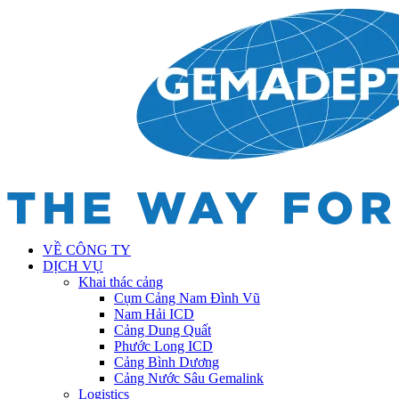
VỀ CÔNG TY
DỊCH VỤ
Khai thác cảng
Cụm Cảng Nam Đình Vũ
Nam Hải ICD
Cảng Dung Quất
Phước Long ICD
Cảng Bình Dương
Cảng Nước Sâu Gemalink
Logistics