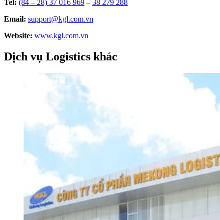
Tel:
(84 – 28) 37 016 969
–
38 279 288
Email:
support@kgl.com.vn
Website:
www.kgl.com.vn
Dịch vụ Logistics khác