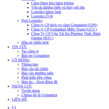
Cảng hàng hóa hàng không
Vận tải đường biển và thủy nội địa
Logistics hàng lạnh
Logistics Ô tô
Port Logistics
Công ty CP dịch vụ cảng Gemadept (GPS)
Công ty CP Gemadept Miền Trung (GCC)
Công Ty CP Vận Tải Đa Phương Thức Bình
Dương (BTC)
Đầu tư chiến lược
TIN TỨC
Tin công ty
Bản tin Gemadept
CỔ ĐÔNG
Thông báo
Báo cáo tài chính
Báo cáo thường niên
Phát triển bền vững
Bản tin – Hoạt động IR
NHÂN LỰC
Tuyển dụng
Chúng tôi là Gemadept
LIÊN HỆ
VI