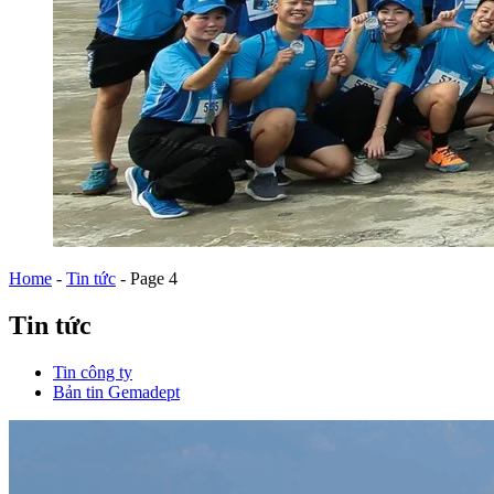
Home
-
Tin tức
-
Page 4
Tin tức
Tin công ty
Bản tin Gemadept