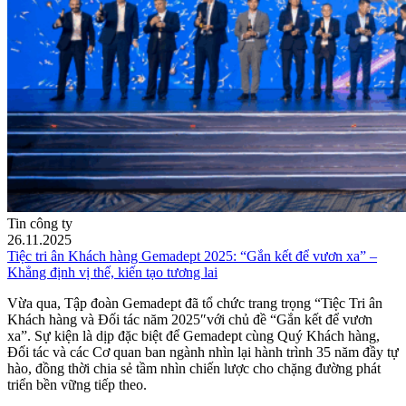
Tin công ty
26.11.2025
Tiệc tri ân Khách hàng Gemadept 2025: “Gắn kết để vươn xa” –
Khẳng định vị thế, kiến tạo tương lai
Vừa qua, Tập đoàn Gemadept đã tổ chức trang trọng “Tiệc Tri ân
Khách hàng và Đối tác năm 2025″với chủ đề “Gắn kết để vươn
xa”. Sự kiện là dịp đặc biệt để Gemadept cùng Quý Khách hàng,
Đối tác và các Cơ quan ban ngành nhìn lại hành trình 35 năm đầy tự
hào, đồng thời chia sẻ tầm nhìn chiến lược cho chặng đường phát
triển bền vững tiếp theo.