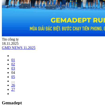
Tin công ty
18.11.2025
GMD NEWS 11.2025
01
02
03
04
05
…
26
27
Gemadept