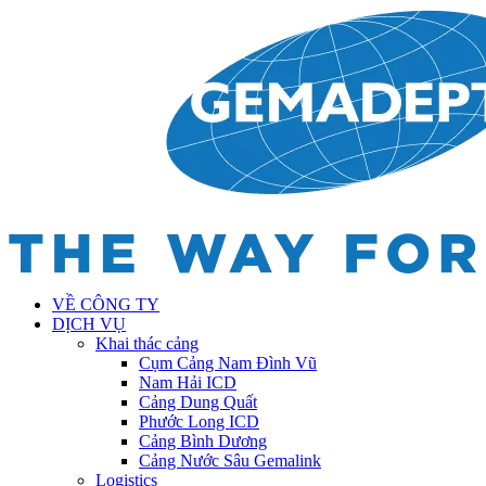
VỀ CÔNG TY
DỊCH VỤ
Khai thác cảng
Cụm Cảng Nam Đình Vũ
Nam Hải ICD
Cảng Dung Quất
Phước Long ICD
Cảng Bình Dương
Cảng Nước Sâu Gemalink
Logistics