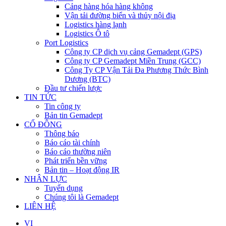
Cảng hàng hóa hàng không
Vận tải đường biển và thủy nội địa
Logistics hàng lạnh
Logistics Ô tô
Port Logistics
Công ty CP dịch vụ cảng Gemadept (GPS)
Công ty CP Gemadept Miền Trung (GCC)
Công Ty CP Vận Tải Đa Phương Thức Bình
Dương (BTC)
Đầu tư chiến lược
TIN TỨC
Tin công ty
Bản tin Gemadept
CỔ ĐÔNG
Thông báo
Báo cáo tài chính
Báo cáo thường niên
Phát triển bền vững
Bản tin – Hoạt động IR
NHÂN LỰC
Tuyển dụng
Chúng tôi là Gemadept
LIÊN HỆ
VI