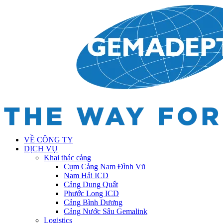
VỀ CÔNG TY
DỊCH VỤ
Khai thác cảng
Cụm Cảng Nam Đình Vũ
Nam Hải ICD
Cảng Dung Quất
Phước Long ICD
Cảng Bình Dương
Cảng Nước Sâu Gemalink
Logistics