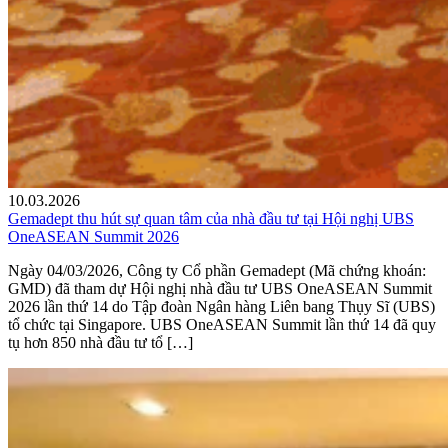
10.03.2026
Gemadept thu hút sự quan tâm của nhà đầu tư tại Hội nghị UBS
OneASEAN Summit 2026
Ngày 04/03/2026, Công ty Cổ phần Gemadept (Mã chứng khoán:
GMD) đã tham dự Hội nghị nhà đầu tư UBS OneASEAN Summit
2026 lần thứ 14 do Tập đoàn Ngân hàng Liên bang Thụy Sĩ (UBS)
tổ chức tại Singapore. UBS OneASEAN Summit lần thứ 14 đã quy
tụ hơn 850 nhà đầu tư tổ […]