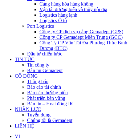
Cảng hàng hóa hàng không
Vận tải đường biển và thủy nội địa
Logistics hàng lạnh
Logistics Ô tô
Port Logistics
Công ty CP dịch vụ cảng Gemadept (GPS)
Công ty CP Gemadept Miền Trung (GCC)
Công Ty CP Vận Tải Đa Phương Thức Bình
Dương (BTC)
Đầu tư chiến lược
TIN TỨC
Tin công ty
Bản tin Gemadept
CỔ ĐÔNG
Thông báo
Báo cáo tài chính
Báo cáo thường niên
Phát triển bền vững
Bản tin – Hoạt động IR
NHÂN LỰC
Tuyển dụng
Chúng tôi là Gemadept
LIÊN HỆ
VI