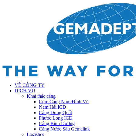
VỀ CÔNG TY
DỊCH VỤ
Khai thác cảng
Cụm Cảng Nam Đình Vũ
Nam Hải ICD
Cảng Dung Quất
Phước Long ICD
Cảng Bình Dương
Cảng Nước Sâu Gemalink
Logistics