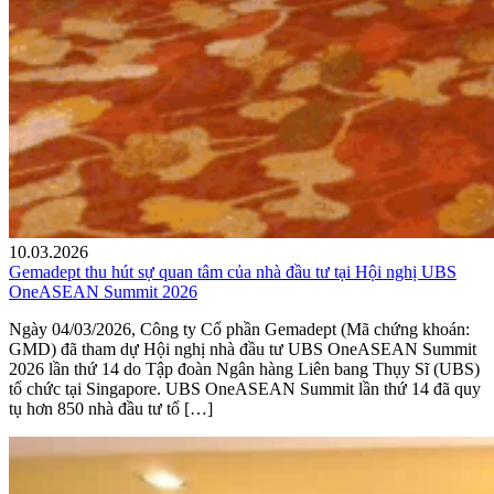
10.03.2026
Gemadept thu hút sự quan tâm của nhà đầu tư tại Hội nghị UBS
OneASEAN Summit 2026
Ngày 04/03/2026, Công ty Cổ phần Gemadept (Mã chứng khoán:
GMD) đã tham dự Hội nghị nhà đầu tư UBS OneASEAN Summit
2026 lần thứ 14 do Tập đoàn Ngân hàng Liên bang Thụy Sĩ (UBS)
tổ chức tại Singapore. UBS OneASEAN Summit lần thứ 14 đã quy
tụ hơn 850 nhà đầu tư tổ […]