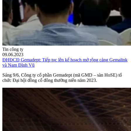
Tin công ty
09.06.2023
ĐHĐCĐ Gemadept: Tiếp tục lên kế hoạch mở rộng cảng Gemalink
và Nam Đình Vũ
Sáng 9/6, Công ty cổ phần Gemadept (mã GMD – sàn HoSE) tổ
chức Đại hội đồng cổ đông thường niên năm 2023.