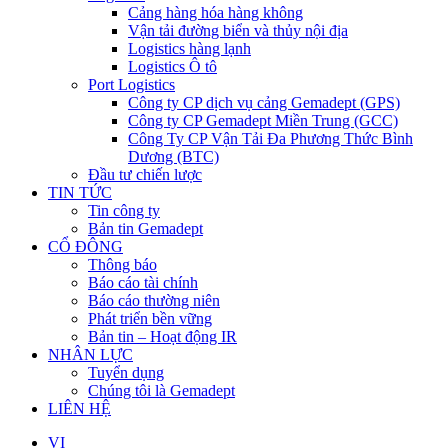
Cảng hàng hóa hàng không
Vận tải đường biển và thủy nội địa
Logistics hàng lạnh
Logistics Ô tô
Port Logistics
Công ty CP dịch vụ cảng Gemadept (GPS)
Công ty CP Gemadept Miền Trung (GCC)
Công Ty CP Vận Tải Đa Phương Thức Bình
Dương (BTC)
Đầu tư chiến lược
TIN TỨC
Tin công ty
Bản tin Gemadept
CỔ ĐÔNG
Thông báo
Báo cáo tài chính
Báo cáo thường niên
Phát triển bền vững
Bản tin – Hoạt động IR
NHÂN LỰC
Tuyển dụng
Chúng tôi là Gemadept
LIÊN HỆ
VI