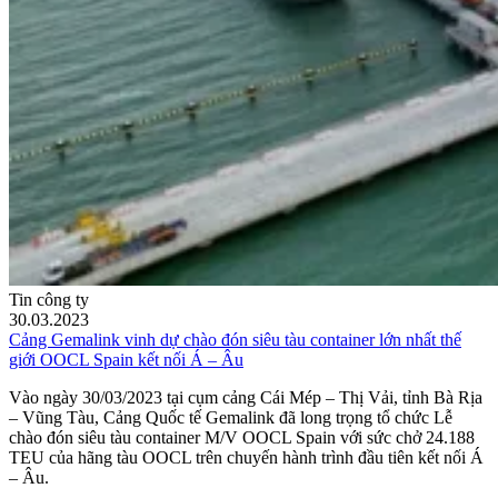
Tin công ty
30.03.2023
Cảng Gemalink vinh dự chào đón siêu tàu container lớn nhất thế
giới OOCL Spain kết nối Á – Âu
Vào ngày 30/03/2023 tại cụm cảng Cái Mép – Thị Vải, tỉnh Bà Rịa
– Vũng Tàu, Cảng Quốc tế Gemalink đã long trọng tổ chức Lễ
chào đón siêu tàu container M/V OOCL Spain với sức chở 24.188
TEU của hãng tàu OOCL trên chuyến hành trình đầu tiên kết nối Á
– Âu.