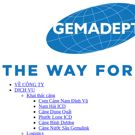
VỀ CÔNG TY
DỊCH VỤ
Khai thác cảng
Cụm Cảng Nam Đình Vũ
Nam Hải ICD
Cảng Dung Quất
Phước Long ICD
Cảng Bình Dương
Cảng Nước Sâu Gemalink
Logistics