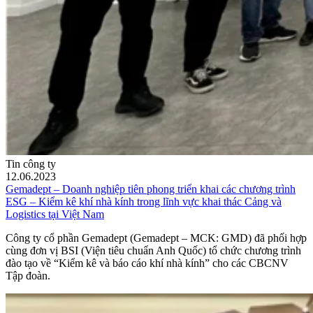
Tin công ty
12.06.2023
Gemadept – Doanh nghiệp tiên phong triển khai các chương trình
ESG – Kiểm kê khí nhà kính trong lĩnh vực khai thác Cảng và
Logistics tại Việt Nam
Công ty cổ phần Gemadept (Gemadept – MCK: GMD) đã phối hợp
cùng đơn vị BSI (Viện tiêu chuẩn Anh Quốc) tổ chức chương trình
đào tạo về “Kiểm kê và báo cáo khí nhà kính” cho các CBCNV
Tập đoàn.