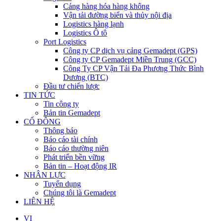
Cảng hàng hóa hàng không
Vận tải đường biển và thủy nội địa
Logistics hàng lạnh
Logistics Ô tô
Port Logistics
Công ty CP dịch vụ cảng Gemadept (GPS)
Công ty CP Gemadept Miền Trung (GCC)
Công Ty CP Vận Tải Đa Phương Thức Bình
Dương (BTC)
Đầu tư chiến lược
TIN TỨC
Tin công ty
Bản tin Gemadept
CỔ ĐÔNG
Thông báo
Báo cáo tài chính
Báo cáo thường niên
Phát triển bền vững
Bản tin – Hoạt động IR
NHÂN LỰC
Tuyển dụng
Chúng tôi là Gemadept
LIÊN HỆ
VI