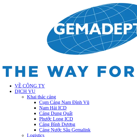
VỀ CÔNG TY
DỊCH VỤ
Khai thác cảng
Cụm Cảng Nam Đình Vũ
Nam Hải ICD
Cảng Dung Quất
Phước Long ICD
Cảng Bình Dương
Cảng Nước Sâu Gemalink
Logistics