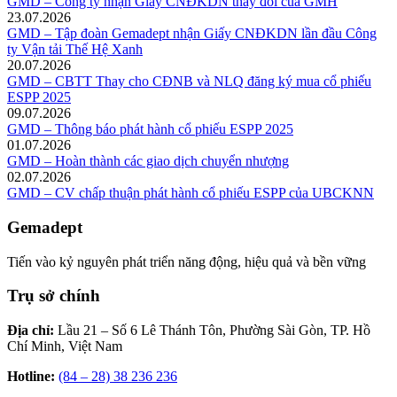
GMD – Công ty nhận Giấy CNĐKDN thay đổi của GMH
23.07.2026
GMD – Tập đoàn Gemadept nhận Giấy CNĐKDN lần đầu Công
ty Vận tải Thế Hệ Xanh
20.07.2026
GMD – CBTT Thay cho CĐNB và NLQ đăng ký mua cổ phiếu
ESPP 2025
09.07.2026
GMD – Thông báo phát hành cổ phiếu ESPP 2025
01.07.2026
GMD – Hoàn thành các giao dịch chuyển nhượng
02.07.2026
GMD – CV chấp thuận phát hành cổ phiếu ESPP của UBCKNN
Gemadept
Tiến vào kỷ nguyên phát triển năng động, hiệu quả và bền vững
Trụ sở chính
Địa chỉ:
Lầu 21 – Số 6 Lê Thánh Tôn, Phường Sài Gòn, TP. Hồ
Chí Minh, Việt Nam
Hotline:
(84 – 28) 38 236 236