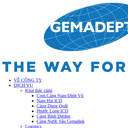
VỀ CÔNG TY
DỊCH VỤ
Khai thác cảng
Cụm Cảng Nam Đình Vũ
Nam Hải ICD
Cảng Dung Quất
Phước Long ICD
Cảng Bình Dương
Cảng Nước Sâu Gemalink
Logistics