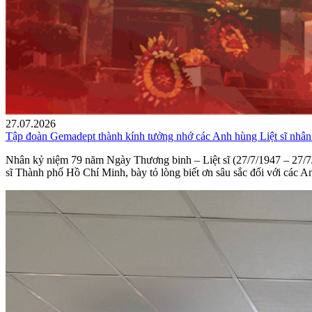
27.07.2026
Tập đoàn Gemadept thành kính tưởng nhớ các Anh hùng Liệt sĩ nhân
Nhân kỷ niệm 79 năm Ngày Thương binh – Liệt sĩ (27/7/1947 – 27/7/
sĩ Thành phố Hồ Chí Minh, bày tỏ lòng biết ơn sâu sắc đối với các An