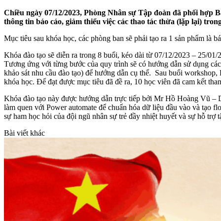
Chiều ngày 07/12/2023, Phòng Nhân sự Tập đoàn đã phối hợp Ban
thông tin báo cáo, giảm thiểu việc các thao tác thừa (lặp lại) tron
Mục tiêu sau khóa học, các phòng ban sẽ phải tạo ra 1 sản phẩm là b
Khóa đào tạo sẽ diễn ra trong 8 buổi, kéo dài từ 07/12/2023 – 25/01/2
Tương ứng với từng bước của quy trình sẽ có hướng dẫn sử dụng các
khảo sát nhu cầu đào tạo) để hướng dẫn cụ thể. Sau buổi workshop, 
khóa học. Để đạt được mục tiêu đã đề ra, 10 học viên đã cam kết tham
Khóa đào tạo này được hướng dẫn trực tiếp bởi Mr Hồ Hoàng Vũ – Da
làm quen với Power automate để chuẩn hóa dữ liệu đầu vào và tạo flo
sự ham học hỏi của đội ngũ nhân sự trẻ đầy nhiệt huyết và sự hỗ trợ
Bài viết khác