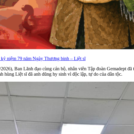
 kỷ niệm 79 năm Ngày Thương binh – Liệt sĩ
2026), Ban Lãnh đạo cùng cán bộ, nhân viên Tập đoàn Gemadept đã tổ
h hùng Liệt sĩ đã anh dũng hy sinh vì độc lập, tự do của dân tộc.