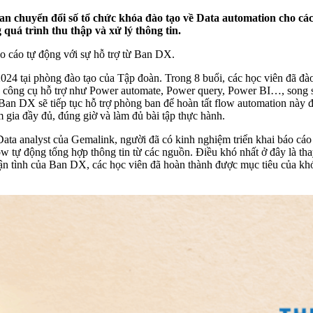
 chuyển đổi số tổ chức khóa đào tạo về Data automation cho các
g quá trình thu thập và xử lý thông tin.
áo cáo tự động với sự hỗ trợ từ Ban DX.
024 tại phòng đào tạo của Tập đoàn. Trong 8 buổi, các học viên đã đào t
 công cụ hỗ trợ như Power automate, Power query, Power BI…, song so
Ban DX sẽ tiếp tục hỗ trợ phòng ban để hoàn tất flow automation này 
 gia đầy đủ, đúng giờ và làm đủ bài tập thực hành.
ta analyst của Gemalink, người đã có kinh nghiệm triển khai báo cáo 
w tự động tổng hợp thông tin từ các nguồn. Điều khó nhất ở đây là tha
 tận tình của Ban DX, các học viên đã hoàn thành được mục tiêu của kh