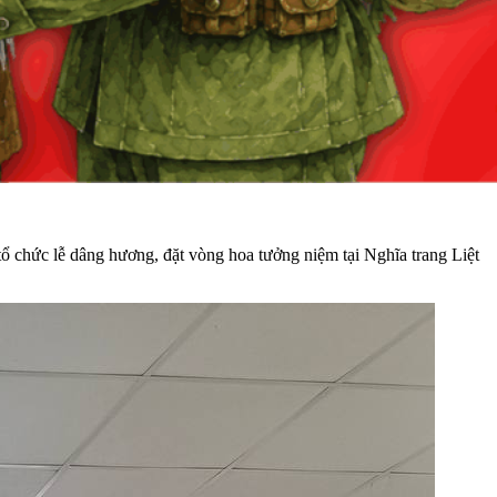
 chức lễ dâng hương, đặt vòng hoa tưởng niệm tại Nghĩa trang Liệt