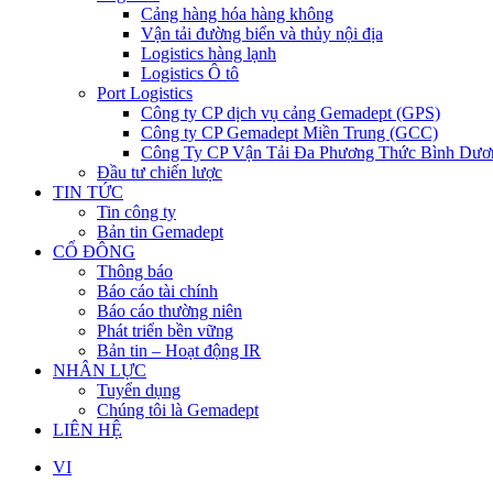
Cảng hàng hóa hàng không
Vận tải đường biển và thủy nội địa
Logistics hàng lạnh
Logistics Ô tô
Port Logistics
Công ty CP dịch vụ cảng Gemadept (GPS)
Công ty CP Gemadept Miền Trung (GCC)
Công Ty CP Vận Tải Đa Phương Thức Bình Dươ
Đầu tư chiến lược
TIN TỨC
Tin công ty
Bản tin Gemadept
CỔ ĐÔNG
Thông báo
Báo cáo tài chính
Báo cáo thường niên
Phát triển bền vững
Bản tin – Hoạt động IR
NHÂN LỰC
Tuyển dụng
Chúng tôi là Gemadept
LIÊN HỆ
VI