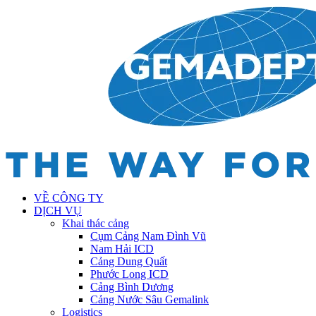
VỀ CÔNG TY
DỊCH VỤ
Khai thác cảng
Cụm Cảng Nam Đình Vũ
Nam Hải ICD
Cảng Dung Quất
Phước Long ICD
Cảng Bình Dương
Cảng Nước Sâu Gemalink
Logistics