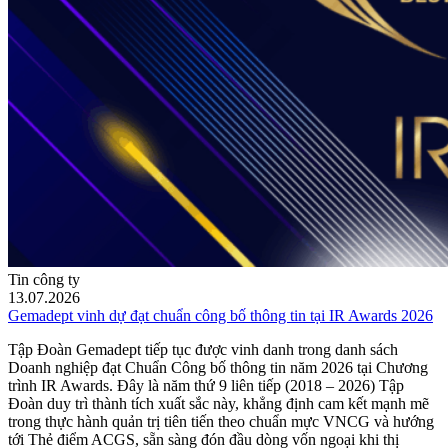
Tin công ty
13.07.2026
Gemadept vinh dự đạt chuẩn công bố thông tin tại IR Awards 2026
Tập Đoàn Gemadept tiếp tục được vinh danh trong danh sách
Doanh nghiệp đạt Chuẩn Công bố thông tin năm 2026 tại Chương
trình IR Awards. Đây là năm thứ 9 liên tiếp (2018 – 2026) Tập
Đoàn duy trì thành tích xuất sắc này, khẳng định cam kết mạnh mẽ
trong thực hành quản trị tiên tiến theo chuẩn mực VNCG và hướng
tới Thẻ điểm ACGS, sẵn sàng đón đầu dòng vốn ngoại khi thị