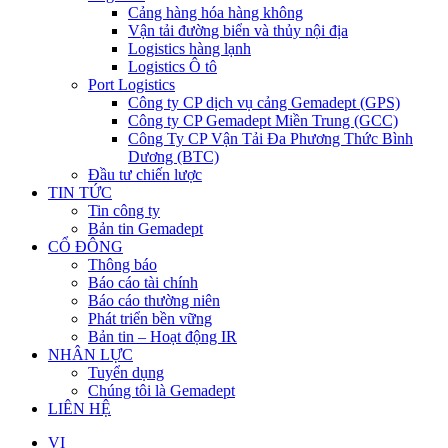
Cảng hàng hóa hàng không
Vận tải đường biển và thủy nội địa
Logistics hàng lạnh
Logistics Ô tô
Port Logistics
Công ty CP dịch vụ cảng Gemadept (GPS)
Công ty CP Gemadept Miền Trung (GCC)
Công Ty CP Vận Tải Đa Phương Thức Bình
Dương (BTC)
Đầu tư chiến lược
TIN TỨC
Tin công ty
Bản tin Gemadept
CỔ ĐÔNG
Thông báo
Báo cáo tài chính
Báo cáo thường niên
Phát triển bền vững
Bản tin – Hoạt động IR
NHÂN LỰC
Tuyển dụng
Chúng tôi là Gemadept
LIÊN HỆ
VI