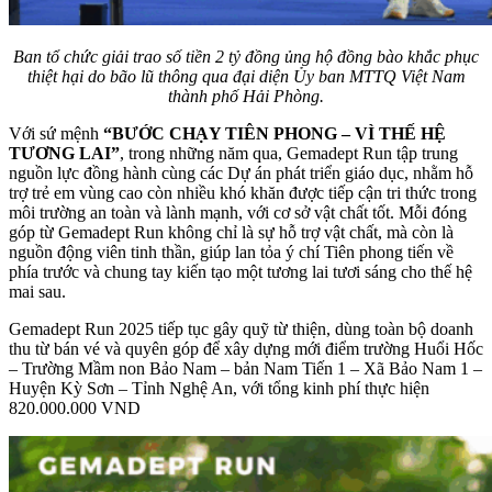
Ban tổ chức giải trao số tiền 2 tỷ đồng ủng hộ đồng bào khắc phục
thiệt hại do bão lũ thông qua đại diện Ủy ban MTTQ Việt Nam
thành phố Hải Phòng.
Với sứ mệnh
“BƯỚC CHẠY TIÊN PHONG – VÌ THẾ HỆ
TƯƠNG LAI”
, trong những năm qua, Gemadept Run tập trung
nguồn lực đồng hành cùng các Dự án phát triển giáo dục, nhằm hỗ
trợ trẻ em vùng cao còn nhiều khó khăn được tiếp cận tri thức trong
môi trường an toàn và lành mạnh, với cơ sở vật chất tốt. Mỗi đóng
góp từ Gemadept Run không chỉ là sự hỗ trợ vật chất, mà còn là
nguồn động viên tinh thần, giúp lan tỏa ý chí Tiên phong tiến về
phía trước và chung tay kiến tạo một tương lai tươi sáng cho thế hệ
mai sau.
Gemadept Run 2025 tiếp tục gây quỹ từ thiện, dùng toàn bộ doanh
thu từ bán vé và quyên góp để xây dựng mới điểm trường Huổi Hốc
– Trường Mầm non Bảo Nam – bản Nam Tiến 1 – Xã Bảo Nam 1 –
Huyện Kỳ Sơn – Tỉnh Nghệ An, với tổng kinh phí thực hiện
820.000.000 VND