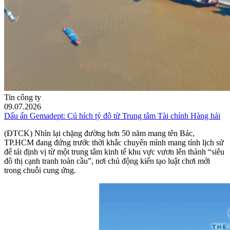
Tin công ty
09.07.2026
Dấu ấn Gemadept: Cú hích tỷ đô từ Trung tâm Tài chính Hàng hải
(ĐTCK) Nhìn lại chặng đường hơn 50 năm mang tên Bác,
TP.HCM đang đứng trước thời khắc chuyển mình mang tính lịch sử
để tái định vị từ một trung tâm kinh tế khu vực vươn lên thành “siêu
đô thị cạnh tranh toàn cầu”, nơi chủ động kiến tạo luật chơi mới
trong chuỗi cung ứng.