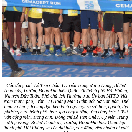
Các đồng chí: Lê Tiến Châu, Ủy viên Trung ương Đảng, Bí thư
Thành ủy, Trưởng Đoàn Đại biểu Quốc hội thành phố Hải Phòng;
Nguyễn Đức Tuấn, Phó chủ tịch Thường trực Ủy ban MTTQ Việt
Nam thành phố; Trần Thị Hoàng Mai, Giám đốc Sở Văn hóa, Thể
thao và Du lịch cùng đại diện lãnh đạo một số sở, ban, ngành, địa
phương của thành phố tham gia chạy hưởng ứng cùng hơn 1.000
vận động viên. Trong ảnh: Đồng chí Lê Tiến Châu, Ủy viên Trung
ương Đảng, Bí thư Thành ủy, Trưởng Đoàn Đại biểu Quốc hội
thành phố Hải Phòng và các đại biểu, vận động viên chuẩn bị xuất