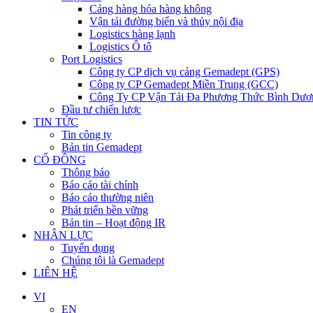
Cảng hàng hóa hàng không
Vận tải đường biển và thủy nội địa
Logistics hàng lạnh
Logistics Ô tô
Port Logistics
Công ty CP dịch vụ cảng Gemadept (GPS)
Công ty CP Gemadept Miền Trung (GCC)
Công Ty CP Vận Tải Đa Phương Thức Bình Dươ
Đầu tư chiến lược
TIN TỨC
Tin công ty
Bản tin Gemadept
CỔ ĐÔNG
Thông báo
Báo cáo tài chính
Báo cáo thường niên
Phát triển bền vững
Bản tin – Hoạt động IR
NHÂN LỰC
Tuyển dụng
Chúng tôi là Gemadept
LIÊN HỆ
VI
EN