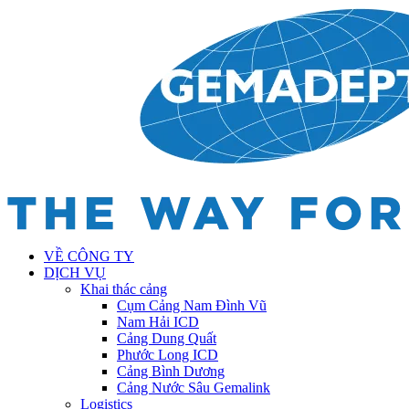
VỀ CÔNG TY
DỊCH VỤ
Khai thác cảng
Cụm Cảng Nam Đình Vũ
Nam Hải ICD
Cảng Dung Quất
Phước Long ICD
Cảng Bình Dương
Cảng Nước Sâu Gemalink
Logistics