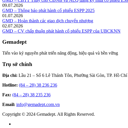
GMD – CBTT Thay cho CĐNB và NLQ đăng ký mua cổ phiếu ESP
09.07.2026
GMD – Thông báo phát hành cổ phiếu ESPP 2025
01.07.2026
GMD – Hoàn thành các giao dịch chuyển nhượng
02.07.2026
GMD – CV chấp thuận phát hành cổ phiếu ESPP của UBCKNN
Gemadept
Tiến vào kỷ nguyên phát triển năng động, hiệu quả và bền vững
Trụ sở chính
Địa chỉ:
Lầu 21 – Số 6 Lê Thánh Tôn, Phường Sài Gòn, TP. Hồ Chí
Hotline:
(84 – 28) 38 236 236
Fax:
(84 – 28) 38 235 236
Email:
info@gemadept.com.vn
Copyright © 2024 Gemadept. All Rights Reserved.