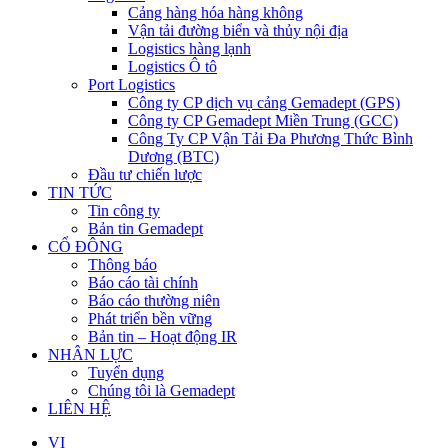
Cảng hàng hóa hàng không
Vận tải đường biển và thủy nội địa
Logistics hàng lạnh
Logistics Ô tô
Port Logistics
Công ty CP dịch vụ cảng Gemadept (GPS)
Công ty CP Gemadept Miền Trung (GCC)
Công Ty CP Vận Tải Đa Phương Thức Bình
Dương (BTC)
Đầu tư chiến lược
TIN TỨC
Tin công ty
Bản tin Gemadept
CỔ ĐÔNG
Thông báo
Báo cáo tài chính
Báo cáo thường niên
Phát triển bền vững
Bản tin – Hoạt động IR
NHÂN LỰC
Tuyển dụng
Chúng tôi là Gemadept
LIÊN HỆ
VI