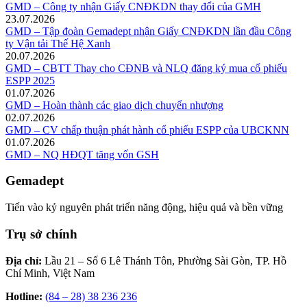
GMD – Công ty nhận Giấy CNĐKDN thay đổi của GMH
23.07.2026
GMD – Tập đoàn Gemadept nhận Giấy CNĐKDN lần đầu Công
ty Vận tải Thế Hệ Xanh
20.07.2026
GMD – CBTT Thay cho CĐNB và NLQ đăng ký mua cổ phiếu
ESPP 2025
01.07.2026
GMD – Hoàn thành các giao dịch chuyển nhượng
02.07.2026
GMD – CV chấp thuận phát hành cổ phiếu ESPP của UBCKNN
01.07.2026
GMD – NQ HĐQT tăng vốn GSH
Gemadept
Tiến vào kỷ nguyên phát triển năng động, hiệu quả và bền vững
Trụ sở chính
Địa chỉ:
Lầu 21 – Số 6 Lê Thánh Tôn, Phường Sài Gòn, TP. Hồ
Chí Minh, Việt Nam
Hotline:
(84 – 28) 38 236 236