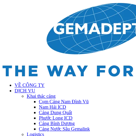
VỀ CÔNG TY
DỊCH VỤ
Khai thác cảng
Cụm Cảng Nam Đình Vũ
Nam Hải ICD
Cảng Dung Quất
Phước Long ICD
Cảng Bình Dương
Cảng Nước Sâu Gemalink
Logistics