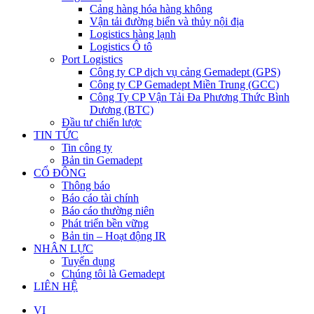
Cảng hàng hóa hàng không
Vận tải đường biển và thủy nội địa
Logistics hàng lạnh
Logistics Ô tô
Port Logistics
Công ty CP dịch vụ cảng Gemadept (GPS)
Công ty CP Gemadept Miền Trung (GCC)
Công Ty CP Vận Tải Đa Phương Thức Bình
Dương (BTC)
Đầu tư chiến lược
TIN TỨC
Tin công ty
Bản tin Gemadept
CỔ ĐÔNG
Thông báo
Báo cáo tài chính
Báo cáo thường niên
Phát triển bền vững
Bản tin – Hoạt động IR
NHÂN LỰC
Tuyển dụng
Chúng tôi là Gemadept
LIÊN HỆ
VI