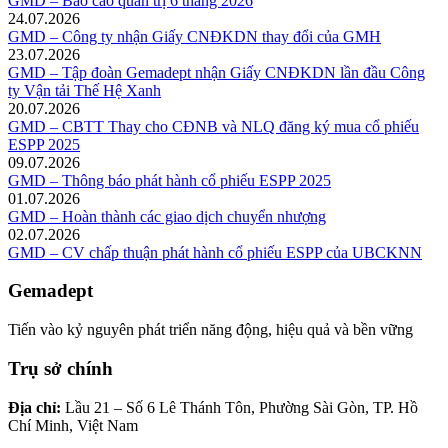
GMD – Báo cáo quản trị 6 tháng 2026
24.07.2026
GMD – Công ty nhận Giấy CNĐKDN thay đổi của GMH
23.07.2026
GMD – Tập đoàn Gemadept nhận Giấy CNĐKDN lần đầu Công
ty Vận tải Thế Hệ Xanh
20.07.2026
GMD – CBTT Thay cho CĐNB và NLQ đăng ký mua cổ phiếu
ESPP 2025
09.07.2026
GMD – Thông báo phát hành cổ phiếu ESPP 2025
01.07.2026
GMD – Hoàn thành các giao dịch chuyển nhượng
02.07.2026
GMD – CV chấp thuận phát hành cổ phiếu ESPP của UBCKNN
Gemadept
Tiến vào kỷ nguyên phát triển năng động, hiệu quả và bền vững
Trụ sở chính
Địa chỉ:
Lầu 21 – Số 6 Lê Thánh Tôn, Phường Sài Gòn, TP. Hồ
Chí Minh, Việt Nam