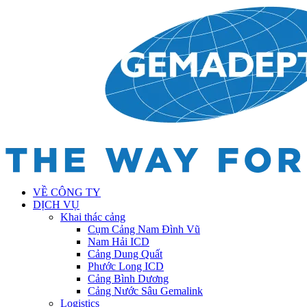
VỀ CÔNG TY
DỊCH VỤ
Khai thác cảng
Cụm Cảng Nam Đình Vũ
Nam Hải ICD
Cảng Dung Quất
Phước Long ICD
Cảng Bình Dương
Cảng Nước Sâu Gemalink
Logistics