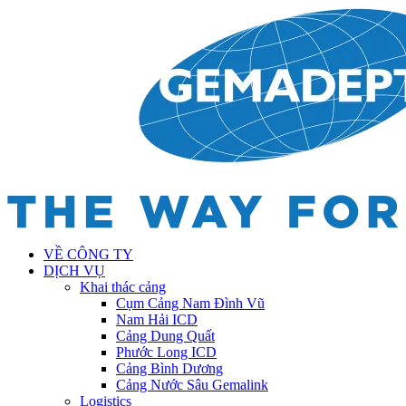
VỀ CÔNG TY
DỊCH VỤ
Khai thác cảng
Cụm Cảng Nam Đình Vũ
Nam Hải ICD
Cảng Dung Quất
Phước Long ICD
Cảng Bình Dương
Cảng Nước Sâu Gemalink
Logistics