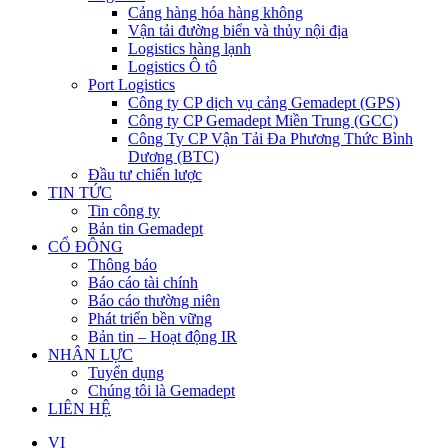
Cảng hàng hóa hàng không
Vận tải đường biển và thủy nội địa
Logistics hàng lạnh
Logistics Ô tô
Port Logistics
Công ty CP dịch vụ cảng Gemadept (GPS)
Công ty CP Gemadept Miền Trung (GCC)
Công Ty CP Vận Tải Đa Phương Thức Bình
Dương (BTC)
Đầu tư chiến lược
TIN TỨC
Tin công ty
Bản tin Gemadept
CỔ ĐÔNG
Thông báo
Báo cáo tài chính
Báo cáo thường niên
Phát triển bền vững
Bản tin – Hoạt động IR
NHÂN LỰC
Tuyển dụng
Chúng tôi là Gemadept
LIÊN HỆ
VI