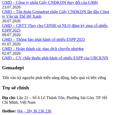
GMD – Công ty nhận Giấy CNĐKDN thay đổi của GMH
23.07.2026
GMD – Tập đoàn Gemadept nhận Giấy CNĐKDN lần đầu Công
ty Vận tải Thế Hệ Xanh
20.07.2026
GMD – CBTT Thay cho CĐNB và NLQ đăng ký mua cổ phiếu
ESPP 2025
09.07.2026
GMD – Thông báo phát hành cổ phiếu ESPP 2025
01.07.2026
GMD – Hoàn thành các giao dịch chuyển nhượng
02.07.2026
GMD – CV chấp thuận phát hành cổ phiếu ESPP của UBCKNN
Gemadept
Tiến vào kỷ nguyên phát triển năng động, hiệu quả và bền vững
Trụ sở chính
Địa chỉ:
Lầu 21 – Số 6 Lê Thánh Tôn, Phường Sài Gòn, TP. Hồ
Chí Minh, Việt Nam
Hotline:
(84 – 28) 38 236 236