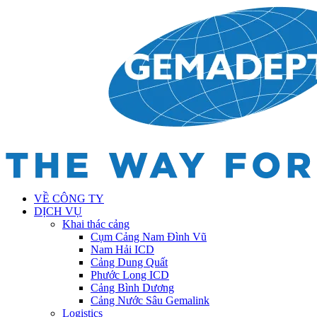
VỀ CÔNG TY
DỊCH VỤ
Khai thác cảng
Cụm Cảng Nam Đình Vũ
Nam Hải ICD
Cảng Dung Quất
Phước Long ICD
Cảng Bình Dương
Cảng Nước Sâu Gemalink
Logistics