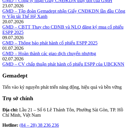
GMD – Công ty nhận Giấy CNĐKDN thay đổi của GMH
23.07.2026
GMD – Tập đoàn Gemadept nhận Giấy CNĐKDN lần đầu Công
ty Vận tải Thế Hệ Xanh
20.07.2026
GMD – CBTT Thay cho CĐNB và NLQ đăng ký mua cổ phiếu
ESPP 2025
09.07.2026
GMD – Thông báo phát hành cổ phiếu ESPP 2025
01.07.2026
GMD – Hoàn thành các giao dịch chuyển nhượng
02.07.2026
GMD – CV chấp thuận phát hành cổ phiếu ESPP của UBCKNN
Gemadept
Tiến vào kỷ nguyên phát triển năng động, hiệu quả và bền vững
Trụ sở chính
Địa chỉ:
Lầu 21 – Số 6 Lê Thánh Tôn, Phường Sài Gòn, TP. Hồ
Chí Minh, Việt Nam
Hotline:
(84 – 28) 38 236 236