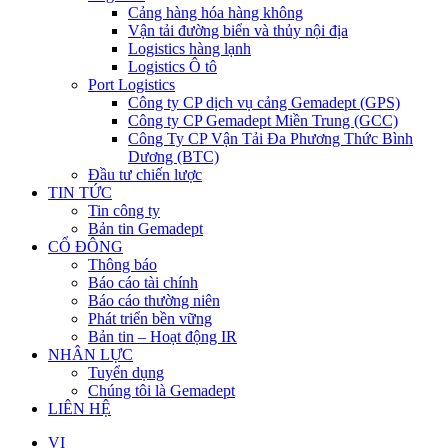
Cảng hàng hóa hàng không
Vận tải đường biển và thủy nội địa
Logistics hàng lạnh
Logistics Ô tô
Port Logistics
Công ty CP dịch vụ cảng Gemadept (GPS)
Công ty CP Gemadept Miền Trung (GCC)
Công Ty CP Vận Tải Đa Phương Thức Bình
Dương (BTC)
Đầu tư chiến lược
TIN TỨC
Tin công ty
Bản tin Gemadept
CỔ ĐÔNG
Thông báo
Báo cáo tài chính
Báo cáo thường niên
Phát triển bền vững
Bản tin – Hoạt động IR
NHÂN LỰC
Tuyển dụng
Chúng tôi là Gemadept
LIÊN HỆ
VI