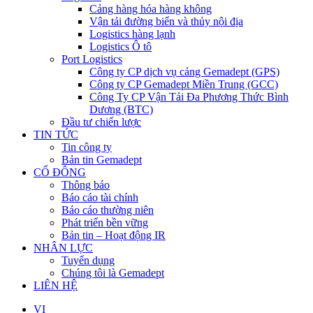
Cảng hàng hóa hàng không
Vận tải đường biển và thủy nội địa
Logistics hàng lạnh
Logistics Ô tô
Port Logistics
Công ty CP dịch vụ cảng Gemadept (GPS)
Công ty CP Gemadept Miền Trung (GCC)
Công Ty CP Vận Tải Đa Phương Thức Bình
Dương (BTC)
Đầu tư chiến lược
TIN TỨC
Tin công ty
Bản tin Gemadept
CỔ ĐÔNG
Thông báo
Báo cáo tài chính
Báo cáo thường niên
Phát triển bền vững
Bản tin – Hoạt động IR
NHÂN LỰC
Tuyển dụng
Chúng tôi là Gemadept
LIÊN HỆ
VI