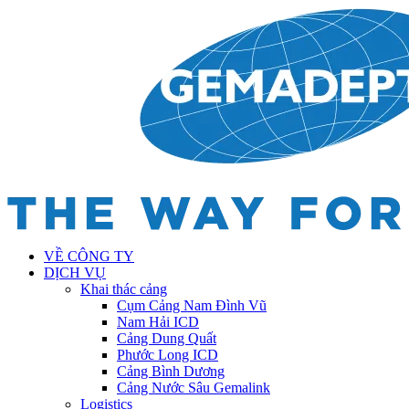
VỀ CÔNG TY
DỊCH VỤ
Khai thác cảng
Cụm Cảng Nam Đình Vũ
Nam Hải ICD
Cảng Dung Quất
Phước Long ICD
Cảng Bình Dương
Cảng Nước Sâu Gemalink
Logistics