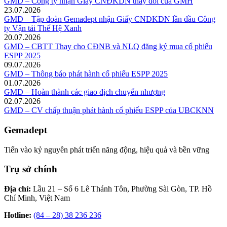
GMD – Công ty nhận Giấy CNĐKDN thay đổi của GMH
23.07.2026
GMD – Tập đoàn Gemadept nhận Giấy CNĐKDN lần đầu Công
ty Vận tải Thế Hệ Xanh
20.07.2026
GMD – CBTT Thay cho CĐNB và NLQ đăng ký mua cổ phiếu
ESPP 2025
09.07.2026
GMD – Thông báo phát hành cổ phiếu ESPP 2025
01.07.2026
GMD – Hoàn thành các giao dịch chuyển nhượng
02.07.2026
GMD – CV chấp thuận phát hành cổ phiếu ESPP của UBCKNN
Gemadept
Tiến vào kỷ nguyên phát triển năng động, hiệu quả và bền vững
Trụ sở chính
Địa chỉ:
Lầu 21 – Số 6 Lê Thánh Tôn, Phường Sài Gòn, TP. Hồ
Chí Minh, Việt Nam
Hotline:
(84 – 28) 38 236 236