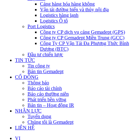
Cảng hàng hóa hàng không
Vận tải đường biển và thủy nội địa
Logistics hàng lạnh
Logistics Ô tô
Port Logistics
Công ty CP dịch vụ cảng Gemadept (GPS)
Công ty CP Gemadept Miền Trung (GCC)
Công Ty CP Vận Tải Đa Phương Thức Bình
Dương (BTC)
Đầu tư chiến lược
TIN TỨC
Tin công ty
Bản tin Gemadept
CỔ ĐÔNG
Thông báo
Báo cáo tài chính
Báo cáo thường niên
Phát triển bền vững
Bản tin – Hoạt động IR
NHÂN LỰC
Tuyển dụng
Chúng tôi là Gemadept
LIÊN HỆ
VI