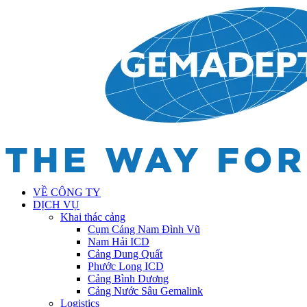
VỀ CÔNG TY
DỊCH VỤ
Khai thác cảng
Cụm Cảng Nam Đình Vũ
Nam Hải ICD
Cảng Dung Quất
Phước Long ICD
Cảng Bình Dương
Cảng Nước Sâu Gemalink
Logistics