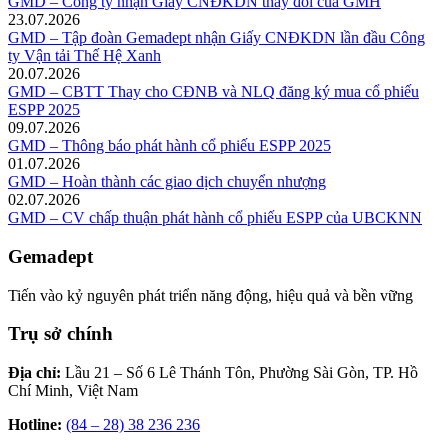
GMD – Công ty nhận Giấy CNĐKDN thay đổi của GMH
23.07.2026
GMD – Tập đoàn Gemadept nhận Giấy CNĐKDN lần đầu Công
ty Vận tải Thế Hệ Xanh
20.07.2026
GMD – CBTT Thay cho CĐNB và NLQ đăng ký mua cổ phiếu
ESPP 2025
09.07.2026
GMD – Thông báo phát hành cổ phiếu ESPP 2025
01.07.2026
GMD – Hoàn thành các giao dịch chuyển nhượng
02.07.2026
GMD – CV chấp thuận phát hành cổ phiếu ESPP của UBCKNN
Gemadept
Tiến vào kỷ nguyên phát triển năng động, hiệu quả và bền vững
Trụ sở chính
Địa chỉ:
Lầu 21 – Số 6 Lê Thánh Tôn, Phường Sài Gòn, TP. Hồ
Chí Minh, Việt Nam
Hotline:
(84 – 28) 38 236 236