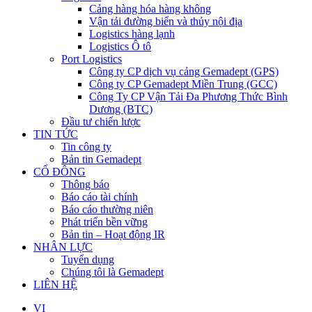
Cảng hàng hóa hàng không
Vận tải đường biển và thủy nội địa
Logistics hàng lạnh
Logistics Ô tô
Port Logistics
Công ty CP dịch vụ cảng Gemadept (GPS)
Công ty CP Gemadept Miền Trung (GCC)
Công Ty CP Vận Tải Đa Phương Thức Bình
Dương (BTC)
Đầu tư chiến lược
TIN TỨC
Tin công ty
Bản tin Gemadept
CỔ ĐÔNG
Thông báo
Báo cáo tài chính
Báo cáo thường niên
Phát triển bền vững
Bản tin – Hoạt động IR
NHÂN LỰC
Tuyển dụng
Chúng tôi là Gemadept
LIÊN HỆ
VI