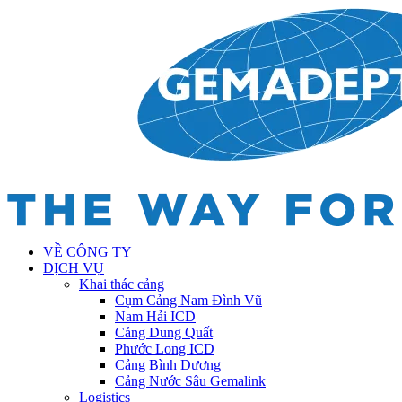
VỀ CÔNG TY
DỊCH VỤ
Khai thác cảng
Cụm Cảng Nam Đình Vũ
Nam Hải ICD
Cảng Dung Quất
Phước Long ICD
Cảng Bình Dương
Cảng Nước Sâu Gemalink
Logistics