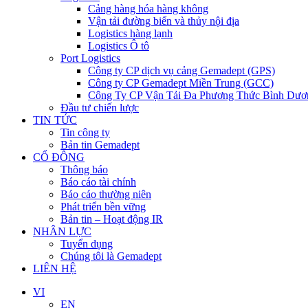
Cảng hàng hóa hàng không
Vận tải đường biển và thủy nội địa
Logistics hàng lạnh
Logistics Ô tô
Port Logistics
Công ty CP dịch vụ cảng Gemadept (GPS)
Công ty CP Gemadept Miền Trung (GCC)
Công Ty CP Vận Tải Đa Phương Thức Bình Dươ
Đầu tư chiến lược
TIN TỨC
Tin công ty
Bản tin Gemadept
CỔ ĐÔNG
Thông báo
Báo cáo tài chính
Báo cáo thường niên
Phát triển bền vững
Bản tin – Hoạt động IR
NHÂN LỰC
Tuyển dụng
Chúng tôi là Gemadept
LIÊN HỆ
VI
EN