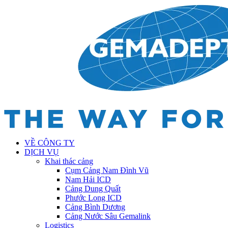
VỀ CÔNG TY
DỊCH VỤ
Khai thác cảng
Cụm Cảng Nam Đình Vũ
Nam Hải ICD
Cảng Dung Quất
Phước Long ICD
Cảng Bình Dương
Cảng Nước Sâu Gemalink
Logistics