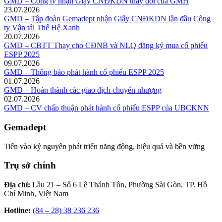
GMD – Công ty nhận Giấy CNĐKDN thay đổi của GMH
23.07.2026
GMD – Tập đoàn Gemadept nhận Giấy CNĐKDN lần đầu Công
ty Vận tải Thế Hệ Xanh
20.07.2026
GMD – CBTT Thay cho CĐNB và NLQ đăng ký mua cổ phiếu
ESPP 2025
09.07.2026
GMD – Thông báo phát hành cổ phiếu ESPP 2025
01.07.2026
GMD – Hoàn thành các giao dịch chuyển nhượng
02.07.2026
GMD – CV chấp thuận phát hành cổ phiếu ESPP của UBCKNN
Gemadept
Tiến vào kỷ nguyên phát triển năng động, hiệu quả và bền vững
Trụ sở chính
Địa chỉ:
Lầu 21 – Số 6 Lê Thánh Tôn, Phường Sài Gòn, TP. Hồ
Chí Minh, Việt Nam
Hotline:
(84 – 28) 38 236 236