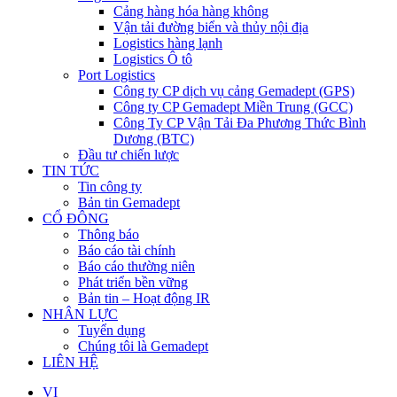
Cảng hàng hóa hàng không
Vận tải đường biển và thủy nội địa
Logistics hàng lạnh
Logistics Ô tô
Port Logistics
Công ty CP dịch vụ cảng Gemadept (GPS)
Công ty CP Gemadept Miền Trung (GCC)
Công Ty CP Vận Tải Đa Phương Thức Bình
Dương (BTC)
Đầu tư chiến lược
TIN TỨC
Tin công ty
Bản tin Gemadept
CỔ ĐÔNG
Thông báo
Báo cáo tài chính
Báo cáo thường niên
Phát triển bền vững
Bản tin – Hoạt động IR
NHÂN LỰC
Tuyển dụng
Chúng tôi là Gemadept
LIÊN HỆ
VI