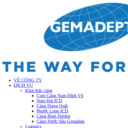
VỀ CÔNG TY
DỊCH VỤ
Khai thác cảng
Cụm Cảng Nam Đình Vũ
Nam Hải ICD
Cảng Dung Quất
Phước Long ICD
Cảng Bình Dương
Cảng Nước Sâu Gemalink
Logistics