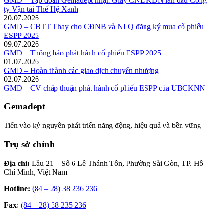
GMD – Tập đoàn Gemadept nhận Giấy CNĐKDN lần đầu Công
ty Vận tải Thế Hệ Xanh
20.07.2026
GMD – CBTT Thay cho CĐNB và NLQ đăng ký mua cổ phiếu
ESPP 2025
09.07.2026
GMD – Thông báo phát hành cổ phiếu ESPP 2025
01.07.2026
GMD – Hoàn thành các giao dịch chuyển nhượng
02.07.2026
GMD – CV chấp thuận phát hành cổ phiếu ESPP của UBCKNN
Gemadept
Tiến vào kỷ nguyên phát triển năng động, hiệu quả và bền vững
Trụ sở chính
Địa chỉ:
Lầu 21 – Số 6 Lê Thánh Tôn, Phường Sài Gòn, TP. Hồ
Chí Minh, Việt Nam
Hotline:
(84 – 28) 38 236 236
Fax:
(84 – 28) 38 235 236