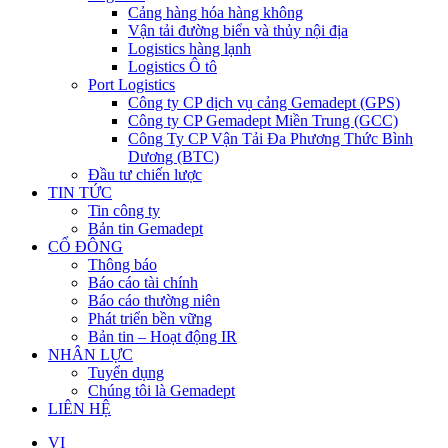
Cảng hàng hóa hàng không
Vận tải đường biển và thủy nội địa
Logistics hàng lạnh
Logistics Ô tô
Port Logistics
Công ty CP dịch vụ cảng Gemadept (GPS)
Công ty CP Gemadept Miền Trung (GCC)
Công Ty CP Vận Tải Đa Phương Thức Bình
Dương (BTC)
Đầu tư chiến lược
TIN TỨC
Tin công ty
Bản tin Gemadept
CỔ ĐÔNG
Thông báo
Báo cáo tài chính
Báo cáo thường niên
Phát triển bền vững
Bản tin – Hoạt động IR
NHÂN LỰC
Tuyển dụng
Chúng tôi là Gemadept
LIÊN HỆ
VI