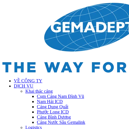
VỀ CÔNG TY
DỊCH VỤ
Khai thác cảng
Cụm Cảng Nam Đình Vũ
Nam Hải ICD
Cảng Dung Quất
Phước Long ICD
Cảng Bình Dương
Cảng Nước Sâu Gemalink
Logistics