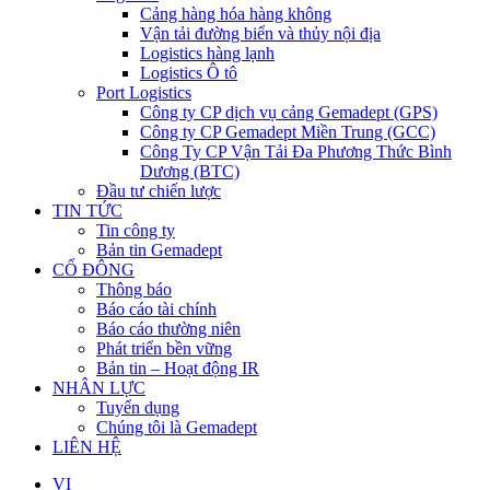
Cảng hàng hóa hàng không
Vận tải đường biển và thủy nội địa
Logistics hàng lạnh
Logistics Ô tô
Port Logistics
Công ty CP dịch vụ cảng Gemadept (GPS)
Công ty CP Gemadept Miền Trung (GCC)
Công Ty CP Vận Tải Đa Phương Thức Bình
Dương (BTC)
Đầu tư chiến lược
TIN TỨC
Tin công ty
Bản tin Gemadept
CỔ ĐÔNG
Thông báo
Báo cáo tài chính
Báo cáo thường niên
Phát triển bền vững
Bản tin – Hoạt động IR
NHÂN LỰC
Tuyển dụng
Chúng tôi là Gemadept
LIÊN HỆ
VI