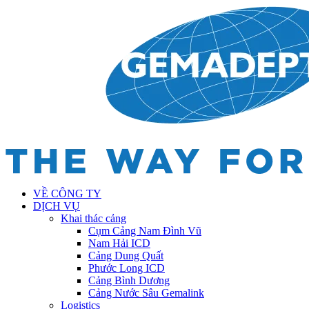
VỀ CÔNG TY
DỊCH VỤ
Khai thác cảng
Cụm Cảng Nam Đình Vũ
Nam Hải ICD
Cảng Dung Quất
Phước Long ICD
Cảng Bình Dương
Cảng Nước Sâu Gemalink
Logistics