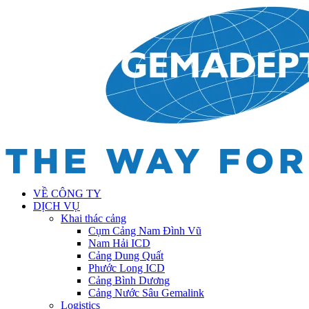
VỀ CÔNG TY
DỊCH VỤ
Khai thác cảng
Cụm Cảng Nam Đình Vũ
Nam Hải ICD
Cảng Dung Quất
Phước Long ICD
Cảng Bình Dương
Cảng Nước Sâu Gemalink
Logistics