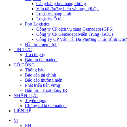
Cảng hàng hóa hàng không
Vận tải đường biển và thủy nội địa
Logistics hàng lạnh
Logistics Ô tô
Port Logistics
Công ty CP dịch vụ cảng Gemadept (GPS)
Công ty CP Gemadept Miền Trung (GCC)
Công Ty CP Vận Tải Đa Phương Thức Bình Dươ
Đầu tư chiến lược
TIN TỨC
Tin công ty
Bản tin Gemadept
CỔ ĐÔNG
Thông báo
Báo cáo tài chính
Báo cáo thường niên
Phát triển bền vững
Bản tin – Hoạt động IR
NHÂN LỰC
Tuyển dụng
Chúng tôi là Gemadept
LIÊN HỆ
VI
EN