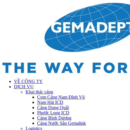
VỀ CÔNG TY
DỊCH VỤ
Khai thác cảng
Cụm Cảng Nam Đình Vũ
Nam Hải ICD
Cảng Dung Quất
Phước Long ICD
Cảng Bình Dương
Cảng Nước Sâu Gemalink
Logistics