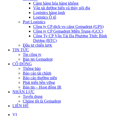
Cảng hàng hóa hàng không
Vận tải đường biển và thủy nội địa
Logistics hàng lạnh
Logistics Ô tô
Port Logistics
Công ty CP dịch vụ cảng Gemadept (GPS)
Công ty CP Gemadept Miền Trung (GCC)
Công Ty CP Vận Tải Đa Phương Thức Bình
Dương (BTC)
Đầu tư chiến lược
TIN TỨC
Tin công ty
Bản tin Gemadept
CỔ ĐÔNG
Thông báo
Báo cáo tài chính
Báo cáo thường niên
Phát triển bền vững
Bản tin – Hoạt động IR
NHÂN LỰC
Tuyển dụng
Chúng tôi là Gemadept
LIÊN HỆ
VI