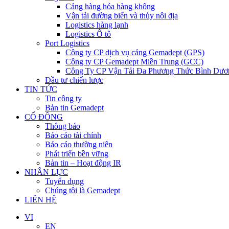
Cảng hàng hóa hàng không
Vận tải đường biển và thủy nội địa
Logistics hàng lạnh
Logistics Ô tô
Port Logistics
Công ty CP dịch vụ cảng Gemadept (GPS)
Công ty CP Gemadept Miền Trung (GCC)
Công Ty CP Vận Tải Đa Phương Thức Bình Dươ
Đầu tư chiến lược
TIN TỨC
Tin công ty
Bản tin Gemadept
CỔ ĐÔNG
Thông báo
Báo cáo tài chính
Báo cáo thường niên
Phát triển bền vững
Bản tin – Hoạt động IR
NHÂN LỰC
Tuyển dụng
Chúng tôi là Gemadept
LIÊN HỆ
VI
EN