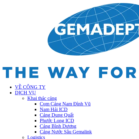
VỀ CÔNG TY
DỊCH VỤ
Khai thác cảng
Cụm Cảng Nam Đình Vũ
Nam Hải ICD
Cảng Dung Quất
Phước Long ICD
Cảng Bình Dương
Cảng Nước Sâu Gemalink
Logistics