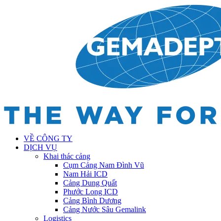
VỀ CÔNG TY
DỊCH VỤ
Khai thác cảng
Cụm Cảng Nam Đình Vũ
Nam Hải ICD
Cảng Dung Quất
Phước Long ICD
Cảng Bình Dương
Cảng Nước Sâu Gemalink
Logistics