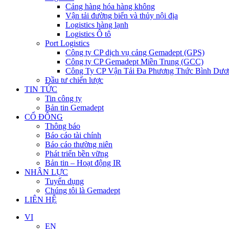
Cảng hàng hóa hàng không
Vận tải đường biển và thủy nội địa
Logistics hàng lạnh
Logistics Ô tô
Port Logistics
Công ty CP dịch vụ cảng Gemadept (GPS)
Công ty CP Gemadept Miền Trung (GCC)
Công Ty CP Vận Tải Đa Phương Thức Bình Dươ
Đầu tư chiến lược
TIN TỨC
Tin công ty
Bản tin Gemadept
CỔ ĐÔNG
Thông báo
Báo cáo tài chính
Báo cáo thường niên
Phát triển bền vững
Bản tin – Hoạt động IR
NHÂN LỰC
Tuyển dụng
Chúng tôi là Gemadept
LIÊN HỆ
VI
EN