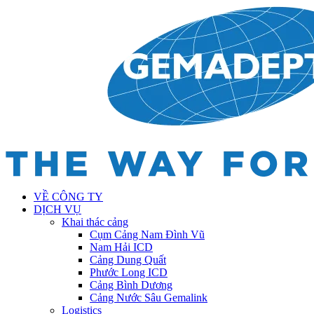
VỀ CÔNG TY
DỊCH VỤ
Khai thác cảng
Cụm Cảng Nam Đình Vũ
Nam Hải ICD
Cảng Dung Quất
Phước Long ICD
Cảng Bình Dương
Cảng Nước Sâu Gemalink
Logistics