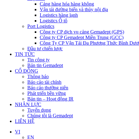
Cảng hàng hóa hàng không
Vận tải đường biển và thủy nội địa
Logistics hàng lạnh
Logistics Ô tô
Port Logistics
Công ty CP dịch vụ cảng Gemadept (GPS)
Công ty CP Gemadept Miền Trung (GCC)
Công Ty CP Vận Tải Đa Phương Thức Bình Dươ
Đầu tư chiến lược
TIN TỨC
Tin công ty
Bản tin Gemadept
CỔ ĐÔNG
Thông báo
Báo cáo tài chính
Báo cáo thường niên
Phát triển bền vững
Bản tin – Hoạt động IR
NHÂN LỰC
Tuyển dụng
Chúng tôi là Gemadept
LIÊN HỆ
VI
EN