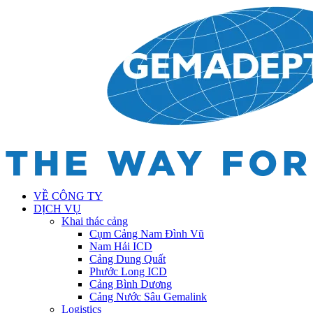
VỀ CÔNG TY
DỊCH VỤ
Khai thác cảng
Cụm Cảng Nam Đình Vũ
Nam Hải ICD
Cảng Dung Quất
Phước Long ICD
Cảng Bình Dương
Cảng Nước Sâu Gemalink
Logistics