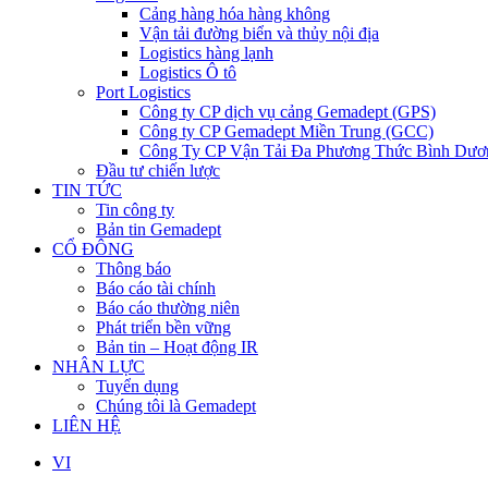
Cảng hàng hóa hàng không
Vận tải đường biển và thủy nội địa
Logistics hàng lạnh
Logistics Ô tô
Port Logistics
Công ty CP dịch vụ cảng Gemadept (GPS)
Công ty CP Gemadept Miền Trung (GCC)
Công Ty CP Vận Tải Đa Phương Thức Bình Dươ
Đầu tư chiến lược
TIN TỨC
Tin công ty
Bản tin Gemadept
CỔ ĐÔNG
Thông báo
Báo cáo tài chính
Báo cáo thường niên
Phát triển bền vững
Bản tin – Hoạt động IR
NHÂN LỰC
Tuyển dụng
Chúng tôi là Gemadept
LIÊN HỆ
VI