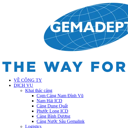
VỀ CÔNG TY
DỊCH VỤ
Khai thác cảng
Cụm Cảng Nam Đình Vũ
Nam Hải ICD
Cảng Dung Quất
Phước Long ICD
Cảng Bình Dương
Cảng Nước Sâu Gemalink
Logistics