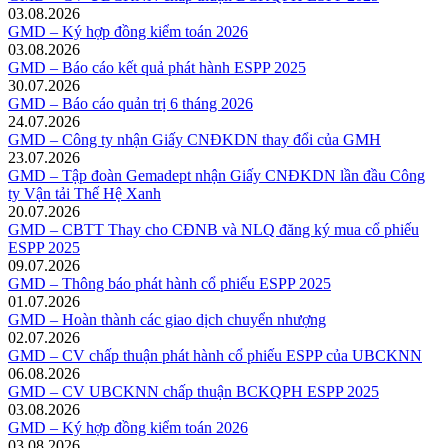
03.08.2026
GMD – Ký hợp đồng kiểm toán 2026
03.08.2026
GMD – Báo cáo kết quả phát hành ESPP 2025
30.07.2026
GMD – Báo cáo quản trị 6 tháng 2026
24.07.2026
GMD – Công ty nhận Giấy CNĐKDN thay đổi của GMH
23.07.2026
GMD – Tập đoàn Gemadept nhận Giấy CNĐKDN lần đầu Công
ty Vận tải Thế Hệ Xanh
20.07.2026
GMD – CBTT Thay cho CĐNB và NLQ đăng ký mua cổ phiếu
ESPP 2025
09.07.2026
GMD – Thông báo phát hành cổ phiếu ESPP 2025
01.07.2026
GMD – Hoàn thành các giao dịch chuyển nhượng
02.07.2026
GMD – CV chấp thuận phát hành cổ phiếu ESPP của UBCKNN
06.08.2026
GMD – CV UBCKNN chấp thuận BCKQPH ESPP 2025
03.08.2026
GMD – Ký hợp đồng kiểm toán 2026
03.08.2026