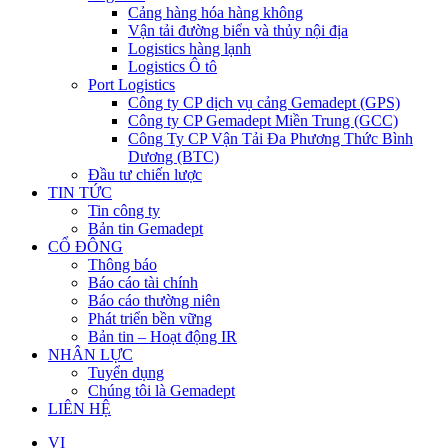
Cảng hàng hóa hàng không
Vận tải đường biển và thủy nội địa
Logistics hàng lạnh
Logistics Ô tô
Port Logistics
Công ty CP dịch vụ cảng Gemadept (GPS)
Công ty CP Gemadept Miền Trung (GCC)
Công Ty CP Vận Tải Đa Phương Thức Bình
Dương (BTC)
Đầu tư chiến lược
TIN TỨC
Tin công ty
Bản tin Gemadept
CỔ ĐÔNG
Thông báo
Báo cáo tài chính
Báo cáo thường niên
Phát triển bền vững
Bản tin – Hoạt động IR
NHÂN LỰC
Tuyển dụng
Chúng tôi là Gemadept
LIÊN HỆ
VI