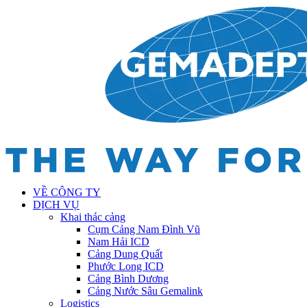
VỀ CÔNG TY
DỊCH VỤ
Khai thác cảng
Cụm Cảng Nam Đình Vũ
Nam Hải ICD
Cảng Dung Quất
Phước Long ICD
Cảng Bình Dương
Cảng Nước Sâu Gemalink
Logistics