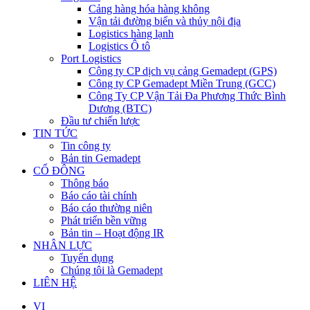
Cảng hàng hóa hàng không
Vận tải đường biển và thủy nội địa
Logistics hàng lạnh
Logistics Ô tô
Port Logistics
Công ty CP dịch vụ cảng Gemadept (GPS)
Công ty CP Gemadept Miền Trung (GCC)
Công Ty CP Vận Tải Đa Phương Thức Bình
Dương (BTC)
Đầu tư chiến lược
TIN TỨC
Tin công ty
Bản tin Gemadept
CỔ ĐÔNG
Thông báo
Báo cáo tài chính
Báo cáo thường niên
Phát triển bền vững
Bản tin – Hoạt động IR
NHÂN LỰC
Tuyển dụng
Chúng tôi là Gemadept
LIÊN HỆ
VI