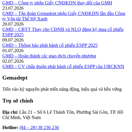
GMD – Công ty nhận Giấy CNĐKDN thay đổi của GMH
23.07.2026
GMD – Tập đoàn Gemadept nhận Giấy CNĐKDN lần đầu Công
ty Vận tải Thế Hệ Xanh
20.07.2026
GMD – CBTT Thay cho CĐNB và NLQ đăng ký mua cổ phiếu
ESPP 2025
09.07.2026
GMD – Thông báo phát hành cổ phiếu ESPP 2025
01.07.2026
GMD – Hoàn thành các giao dịch chuyển nhượng
02.07.2026
GMD – CV chấp thuận phát hành cổ phiếu ESPP của UBCKNN
Gemadept
Tiến vào kỷ nguyên phát triển năng động, hiệu quả và bền vững
Trụ sở chính
Địa chỉ:
Lầu 21 – Số 6 Lê Thánh Tôn, Phường Sài Gòn, TP. Hồ
Chí Minh, Việt Nam
Hotline:
(84 – 28) 38 236 236