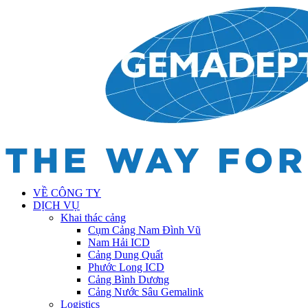
VỀ CÔNG TY
DỊCH VỤ
Khai thác cảng
Cụm Cảng Nam Đình Vũ
Nam Hải ICD
Cảng Dung Quất
Phước Long ICD
Cảng Bình Dương
Cảng Nước Sâu Gemalink
Logistics