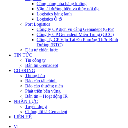
Cảng hàng hóa hàng không
Vận tải đường biển và thủy nội địa
Logistics hàng lạnh
Logistics Ô tô
Port Logistics
Công ty CP dịch vụ cảng Gemadept (GPS)
Công ty CP Gemadept Miền Trung (GCC)
Công Ty CP Vận Tải Đa Phương Thức Bình
Dương (BTC)
Đầu tư chiến lược
TIN TỨC
Tin công ty
Bản tin Gemadept
CỔ ĐÔNG
Thông báo
Báo cáo tài chính
Báo cáo thường niên
Phát triển bền vững
Bản tin – Hoạt động IR
NHÂN LỰC
Tuyển dụng
Chúng tôi là Gemadept
LIÊN HỆ
VI