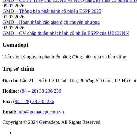
GMD – CBTT Thay cho CĐNB và NLQ đăng ký mua cổ phiếu ESP
09.07.2026
GMD – Thông báo phát hành cổ phiếu ESPP 2025
01.07.2026
GMD – Hoàn thành các giao dịch chuyển nhượng
02.07.2026
GMD – CV chấp thuận phát hành cổ phiếu ESPP của UBCKNN
Gemadept
Tiến vào kỷ nguyên phát triển năng động, hiệu quả và bền vững
Trụ sở chính
Địa chỉ:
Lầu 21 – Số 6 Lê Thánh Tôn, Phường Sài Gòn, TP. Hồ Chí
Hotline:
(84 – 28) 38 236 236
Fax:
(84 – 28) 38 235 236
Email:
info@gemadept.com.vn
Copyright © 2024 Gemadept. All Rights Reserved.