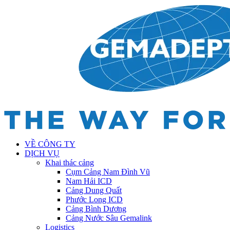
VỀ CÔNG TY
DỊCH VỤ
Khai thác cảng
Cụm Cảng Nam Đình Vũ
Nam Hải ICD
Cảng Dung Quất
Phước Long ICD
Cảng Bình Dương
Cảng Nước Sâu Gemalink
Logistics