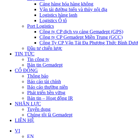
Cảng hàng hóa hàng không
Vận tải đường biển và thủy nội địa
Logistics hàng lạnh
Logistics Ô tô
Port Logistics
Công ty CP dịch vụ cảng Gemadept (GPS)
Công ty CP Gemadept Miền Trung (GCC)
Công Ty CP Vận Tải Đa Phương Thức Bình Dươ
Đầu tư chiến lược
TIN TỨC
Tin công ty
Bản tin Gemadept
CỔ ĐÔNG
Thông báo
Báo cáo tài chính
Báo cáo thường niên
Phát triển bền vững
Bản tin – Hoạt động IR
NHÂN LỰC
Tuyển dụng
Chúng tôi là Gemadept
LIÊN HỆ
VI
EN