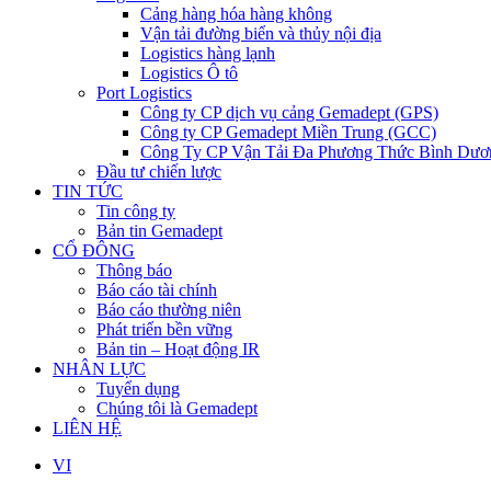
Cảng hàng hóa hàng không
Vận tải đường biển và thủy nội địa
Logistics hàng lạnh
Logistics Ô tô
Port Logistics
Công ty CP dịch vụ cảng Gemadept (GPS)
Công ty CP Gemadept Miền Trung (GCC)
Công Ty CP Vận Tải Đa Phương Thức Bình Dươ
Đầu tư chiến lược
TIN TỨC
Tin công ty
Bản tin Gemadept
CỔ ĐÔNG
Thông báo
Báo cáo tài chính
Báo cáo thường niên
Phát triển bền vững
Bản tin – Hoạt động IR
NHÂN LỰC
Tuyển dụng
Chúng tôi là Gemadept
LIÊN HỆ
VI