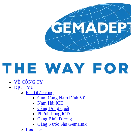
VỀ CÔNG TY
DỊCH VỤ
Khai thác cảng
Cụm Cảng Nam Đình Vũ
Nam Hải ICD
Cảng Dung Quất
Phước Long ICD
Cảng Bình Dương
Cảng Nước Sâu Gemalink
Logistics