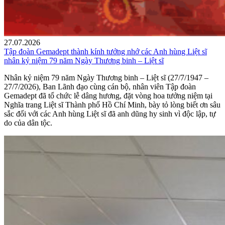
27.07.2026
Tập đoàn Gemadept thành kính tưởng nhớ các Anh hùng Liệt sĩ
nhân kỷ niệm 79 năm Ngày Thương binh – Liệt sĩ
Nhân kỷ niệm 79 năm Ngày Thương binh – Liệt sĩ (27/7/1947 –
27/7/2026), Ban Lãnh đạo cùng cán bộ, nhân viên Tập đoàn
Gemadept đã tổ chức lễ dâng hương, đặt vòng hoa tưởng niệm tại
Nghĩa trang Liệt sĩ Thành phố Hồ Chí Minh, bày tỏ lòng biết ơn sâu
sắc đối với các Anh hùng Liệt sĩ đã anh dũng hy sinh vì độc lập, tự
do của dân tộc.