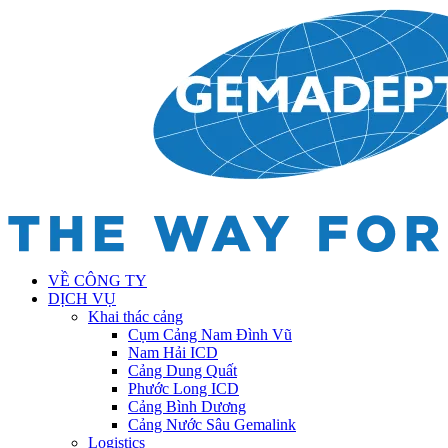
VỀ CÔNG TY
DỊCH VỤ
Khai thác cảng
Cụm Cảng Nam Đình Vũ
Nam Hải ICD
Cảng Dung Quất
Phước Long ICD
Cảng Bình Dương
Cảng Nước Sâu Gemalink
Logistics