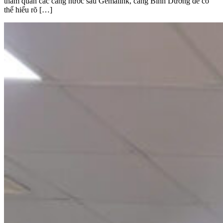
tham quan các cảng nước sâu Gemalink, cảng Bình Dương để có
thể hiểu rõ […]