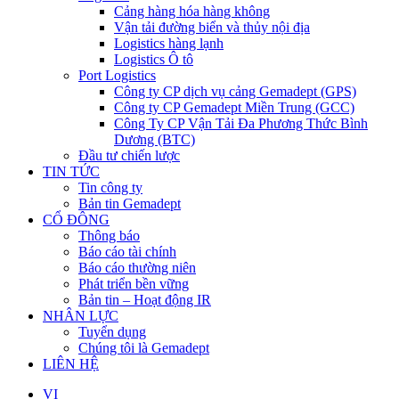
Cảng hàng hóa hàng không
Vận tải đường biển và thủy nội địa
Logistics hàng lạnh
Logistics Ô tô
Port Logistics
Công ty CP dịch vụ cảng Gemadept (GPS)
Công ty CP Gemadept Miền Trung (GCC)
Công Ty CP Vận Tải Đa Phương Thức Bình
Dương (BTC)
Đầu tư chiến lược
TIN TỨC
Tin công ty
Bản tin Gemadept
CỔ ĐÔNG
Thông báo
Báo cáo tài chính
Báo cáo thường niên
Phát triển bền vững
Bản tin – Hoạt động IR
NHÂN LỰC
Tuyển dụng
Chúng tôi là Gemadept
LIÊN HỆ
VI