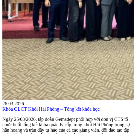
26.03.2026
Khóa QLCT Khối Hải Phòng – Tổng kết khóa học
Ngày 25/03/2026, tập đoàn Gemadept phối hợp với đơn vị CTS tổ
chức buổi tổng kết khóa quản lý cấp trung khối Hải Phòng trong sự
hân hoang và tràn đầy tự hào của cả các giảng viên, đội đào tạo tập