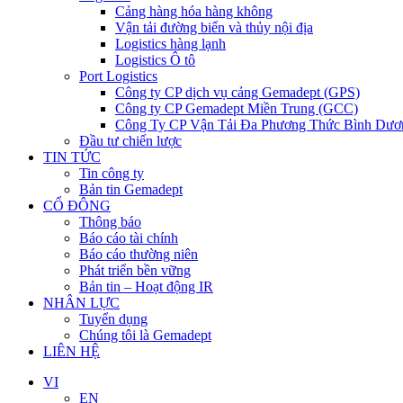
Cảng hàng hóa hàng không
Vận tải đường biển và thủy nội địa
Logistics hàng lạnh
Logistics Ô tô
Port Logistics
Công ty CP dịch vụ cảng Gemadept (GPS)
Công ty CP Gemadept Miền Trung (GCC)
Công Ty CP Vận Tải Đa Phương Thức Bình Dươ
Đầu tư chiến lược
TIN TỨC
Tin công ty
Bản tin Gemadept
CỔ ĐÔNG
Thông báo
Báo cáo tài chính
Báo cáo thường niên
Phát triển bền vững
Bản tin – Hoạt động IR
NHÂN LỰC
Tuyển dụng
Chúng tôi là Gemadept
LIÊN HỆ
VI
EN