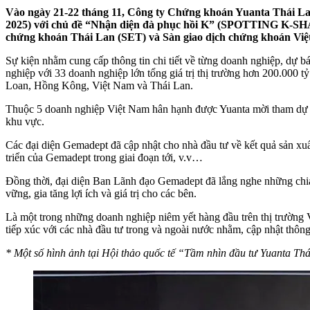
Vào ngày 21-22 tháng 11, Công ty Chứng khoán Yuanta Thá
2025) với chủ đề “Nhận diện đà phục hồi K” (SPOTTING K-SHAP
chứng khoán Thái Lan (SET) và Sàn giao dịch chứng khoán Việ
Sự kiện nhằm cung cấp thông tin chi tiết về từng doanh nghiệp, dự 
nghiệp với 33 doanh nghiệp lớn tổng giá trị thị trường hơn 200.000 
Loan, Hồng Kông, Việt Nam và Thái Lan.
Thuộc 5 doanh nghiệp Việt Nam hân hạnh được Yuanta mời tham dự hội 
khu vực.
Các đại diện Gemadept đã cập nhật cho nhà đầu tư về kết quả sản xuấ
triển của Gemadept trong giai đoạn tới, v.v…
Đồng thời, đại diện Ban Lãnh đạo Gemadept đã lắng nghe những chia sẻ
vững, gia tăng lợi ích và giá trị cho các bên.
Là một trong những doanh nghiệp niêm yết hàng đầu trên thị trường 
tiếp xúc với các nhà đầu tư trong và ngoài nước nhằm, cập nhật thông 
* Một số hình ảnh tại Hội thảo quốc tế “Tầm nhìn đầu tư Yuanta Th