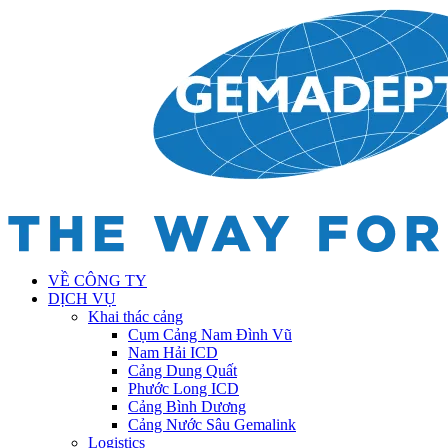
VỀ CÔNG TY
DỊCH VỤ
Khai thác cảng
Cụm Cảng Nam Đình Vũ
Nam Hải ICD
Cảng Dung Quất
Phước Long ICD
Cảng Bình Dương
Cảng Nước Sâu Gemalink
Logistics