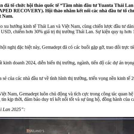
i Lan đã tổ chức hội thảo quốc tế “Tầm nhìn đầu tư Yuanta
ED RECOVERY). Hội thảo nhằm kết nối các nhà đầu tư tổ chức d
t Nam.
báo xu hướng kinh tế Thái Lan và Việt Nam, cùng chiến lược đầu tư dà
tỷ USD, chiếm hơn 30% giá trị thị trường Thái Lan. Sự kiện quy tụ hơn
nghị đặc biệt này, Gemadept đã có các buổi gặp gỡ, trao đổi trực tiế
t kinh doanh 2024, diễn biến thị trường, ngành, tiến độ các dự án tr
 của các nhà đầu tư về tình hình thị trường, triển vọng nền kinh tế 2
Việt Nam, Gemadept luôn chủ động và tích cực trong công tác quan hệ 
tin kịp thời, đảm bảo duy trì kết nối tốt và sự ủng hộ, đồng hành của 
ái Lan 2025”: