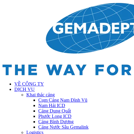
VỀ CÔNG TY
DỊCH VỤ
Khai thác cảng
Cụm Cảng Nam Đình Vũ
Nam Hải ICD
Cảng Dung Quất
Phước Long ICD
Cảng Bình Dương
Cảng Nước Sâu Gemalink
Logistics