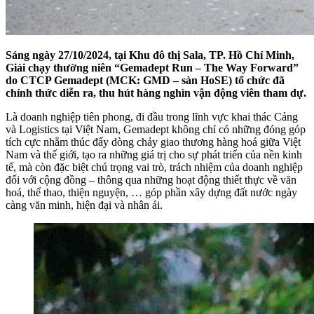
Sáng ngày 27/10/2024, tại Khu đô thị Sala, TP. Hồ Chí Minh,
Giải chạy thường niên “Gemadept Run – The Way Forward”
do CTCP Gemadept (MCK: GMD – sàn HoSE) tổ chức đã
chính thức diễn ra, thu hút hàng nghìn vận động viên tham dự.
Là doanh nghiệp tiên phong, đi đầu trong lĩnh vực khai thác Cảng
và Logistics tại Việt Nam, Gemadept không chỉ có những đóng góp
tích cực nhằm thúc đẩy dòng chảy giao thương hàng hoá giữa Việt
Nam và thế giới, tạo ra những giá trị cho sự phát triển của nền kinh
tế, mà còn đặc biệt chú trọng vai trò, trách nhiệm của doanh nghiệp
đối với cộng đồng – thông qua những hoạt động thiết thực về văn
hoá, thể thao, thiện nguyện, … góp phần xây dựng đất nước ngày
càng văn minh, hiện đại và nhân ái.