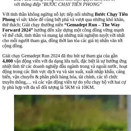
với thông điệp "BƯỚC CHẠY TIÊN PHONG"
Với tinh thần không ngừng nỗ lực tiếp nối những
Bước Chạy Tiên
Phong
vì sức khỏe để cùng bứt phá và vượt qua những khó khăn,
thử thách; Giải chạy thường niên
“Gemadept Run – The Way
Forward 2024”
hướng đến xây dựng một công đồng vững mạnh
về thể chất, tinh thần và mang lại những trải nghiệm tuyệt vời nhất
cho mỗi người tham gia, đồng thời lan tỏa các giá trị nhân văn tới
cộng đồng.
Giải chạy Gemadept Run 2024 đã thu hút sự tham gia của gần
4,000
vận động viên với đa dạng lứa tuổi, đặc biệt là sự hưởng ứng
nhiệt tình từ các doanh nghiệp đầu ngành trong và ngoài nước, hoạt
động trong các lĩnh vực dịch vụ và sản xuất, xuất nhập khẩu, cảng
biển, vận chuyển & phân phối hàng hóa, tài chính, các tổ chức
truyền thông,… và các vận động viên tự do yêu chạy bộ với hai cự
ly phù hợp với đa số đối tượng là 5KM và 10KM.