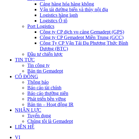
Cảng hàng hóa hàng không
Vận tải đường biển và thủy nội địa
Logistics hàng lạnh
Logistics Ô tô
Port Logistics
Công ty CP dịch vụ cảng Gemadept (GPS)
Công ty CP Gemadept Miền Trung (GCC)
Công Ty CP Vận Tải Đa Phương Thức Bình
Dương (BTC)
Đầu tư chiến lược
TIN TỨC
Tin công ty
Bản tin Gemadept
CỔ ĐÔNG
Thông báo
Báo cáo tài chính
Báo cáo thường niên
Phát triển bền vững
Bản tin – Hoạt động IR
NHÂN LỰC
Tuyển dụng
Chúng tôi là Gemadept
LIÊN HỆ
VI