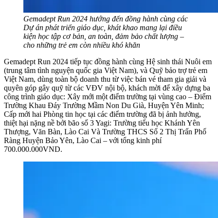
Gemadept Run 2024 hướng đến đồng hành cùng các
Dự án phát triển giáo dục, khát khao mang lại điều
kiện học tập cơ bản, an toàn, đảm bảo chất lượng –
cho những trẻ em còn nhiều khó khăn
Gemadept Run 2024 tiếp tục đồng hành cùng Hệ sinh thái Nuôi em
(trung tâm tình nguyện quốc gia Việt Nam), và Quỹ bảo trợ trẻ em
Việt Nam, dùng toàn bộ doanh thu từ việc bán vé tham gia giải và
quyên góp gây quỹ từ các VĐV nội bộ, khách mời để xây dựng ba
công trình giáo dục: Xây mới một điểm trường tại vùng cao – Điểm
Trường Khau Đáy Trường Mầm Non Du Già, Huyện Yên Minh;
Cấp mới hai Phòng tin học tại các điểm trường đã bị ảnh hưởng,
thiệt hại nặng nề bởi bão số 3 Yagi: Trường tiểu học Khánh Yên
Thượng, Văn Bàn, Lào Cai Và Trường THCS Số 2 Thị Trấn Phố
Ràng Huyện Bảo Yên, Lào Cai – với tổng kinh phí
700.000.000VND.