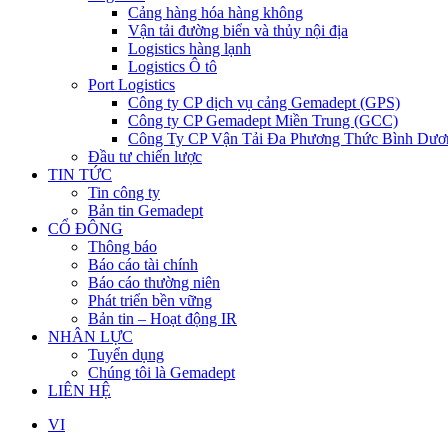
Cảng hàng hóa hàng không
Vận tải đường biển và thủy nội địa
Logistics hàng lạnh
Logistics Ô tô
Port Logistics
Công ty CP dịch vụ cảng Gemadept (GPS)
Công ty CP Gemadept Miền Trung (GCC)
Công Ty CP Vận Tải Đa Phương Thức Bình Dươ
Đầu tư chiến lược
TIN TỨC
Tin công ty
Bản tin Gemadept
CỔ ĐÔNG
Thông báo
Báo cáo tài chính
Báo cáo thường niên
Phát triển bền vững
Bản tin – Hoạt động IR
NHÂN LỰC
Tuyển dụng
Chúng tôi là Gemadept
LIÊN HỆ
VI