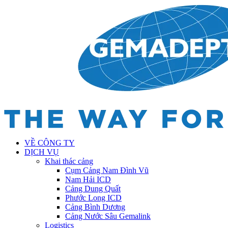
VỀ CÔNG TY
DỊCH VỤ
Khai thác cảng
Cụm Cảng Nam Đình Vũ
Nam Hải ICD
Cảng Dung Quất
Phước Long ICD
Cảng Bình Dương
Cảng Nước Sâu Gemalink
Logistics