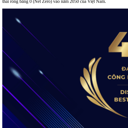
thải ròng bằng 0 (Net Zero) vào năm 2050 của Việt Nam.