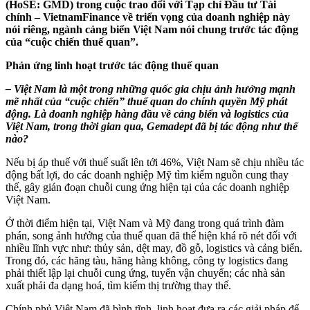
(HoSE: GMD) trong cuộc trao đổi với Tạp chí Đầu tư Tài
chính – VietnamFinance về triển vọng của doanh nghiệp này
nói riêng, ngành cảng biển Việt Nam nói chung trước tác động
của “cuộc chiến thuế quan”.
Phản ứng linh hoạt trước tác động thuế quan
– Việt Nam là một trong những quốc gia chịu ảnh hưởng mạnh
mẽ nhất của “cuộc chiến” thuế quan do chính quyền Mỹ phát
động. Là doanh nghiệp hàng đầu về cảng biển và logistics của
Việt Nam, trong thời gian qua, Gemadept đã bị tác động như thế
nào?
Nếu bị áp thuế với thuế suất lên tới 46%, Việt Nam sẽ chịu nhiều tác
động bất lợi, do các doanh nghiệp Mỹ tìm kiếm nguồn cung thay
thế, gây gián đoạn chuỗi cung ứng hiện tại của các doanh nghiệp
Việt Nam.
Ở thời điểm hiện tại, Việt Nam và Mỹ đang trong quá trình đàm
phán, song ảnh hưởng của thuế quan đã thể hiện khá rõ nét đối với
nhiều lĩnh vực như: thủy sản, dệt may, đồ gỗ, logistics và cảng biển.
Trong đó, các hãng tàu, hãng hàng không, công ty logistics đang
phải thiết lập lại chuỗi cung ứng, tuyến vận chuyển; các nhà sản
xuất phải đa dạng hoá, tìm kiếm thị trường thay thế.
Chính phủ Việt Nam đã bình tĩnh, linh hoạt đưa ra các giải pháp để