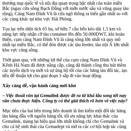
thương mại quốc tế và nội địa quan trọng bậc nhất của toàn miền
Bắc (ngay cửa sông Bạch Đằng với mớn nước sâu và vũng quay tàu
rộng), Cảng Nam Đình Vũ là cửa ngõ thông ra biển gần nhất so với
các cảng khác tại khu vực Hải Phòng.
Tọa lạc trên diện tích 65 ha, sở hữu 7 cầu bến kéo dài 1,5 km và
năng lực tiếp nhận cỡ tàu container lên đến 50.000DWT, khi hoàn
thiện, cụm cảng Nam Đình Vũ là cảng sông lớn nhất và quy mô
nhất tại miền Bắc, có thể đón được các tàu feeder, tàu nội Á lớn nhất
khu vực cảng sông.
Thời gian qua, với những lợi thế của cụm cảng Nam Đình Vũ và
Kênh Hà Nam đã được nâng cấp, cảng đã thành công thu hút thêm
các tuyến dịch vụ mới và sự ủng hộ tốt của các hãng tàu đối tác, tạo
tiền đề thuận lợi cho giai đoạn 3 sắp đi vào hoạt động.
Xây cảng dễ, vận hành cảng mới khó
– Việc thoái vốn tại Gemalink được đề ra từ khá lâu song tới nay
vẫn chưa thực hiện. Công ty có thể giải thích rõ hơn về việc này?
Mục tiêu của hai bên trong liên doanh là tìm kiếm một đối tác hãng
tàu hàng đầu với nguồn hàng tốt, tối ưu năng lực khai thác của
Gemalink, mang lại hiệu quả lớn nhất không chỉ cho Gemalink và
cho cả hệ sinh thái của Gemadept và mở ra các cơ hội hợp tác cùng