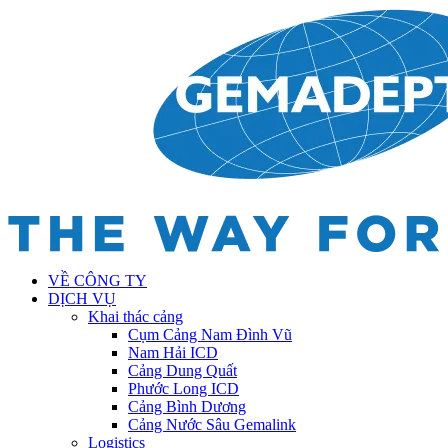
VỀ CÔNG TY
DỊCH VỤ
Khai thác cảng
Cụm Cảng Nam Đình Vũ
Nam Hải ICD
Cảng Dung Quất
Phước Long ICD
Cảng Bình Dương
Cảng Nước Sâu Gemalink
Logistics