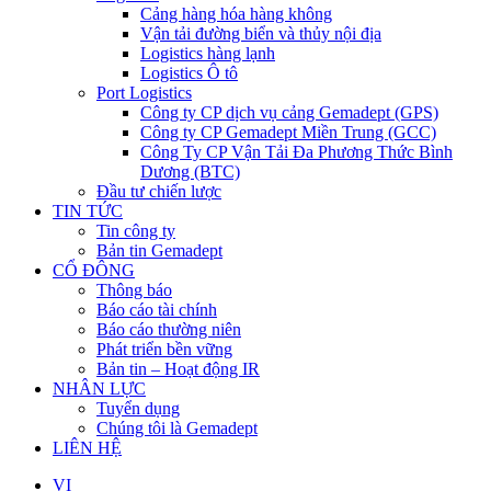
Cảng hàng hóa hàng không
Vận tải đường biển và thủy nội địa
Logistics hàng lạnh
Logistics Ô tô
Port Logistics
Công ty CP dịch vụ cảng Gemadept (GPS)
Công ty CP Gemadept Miền Trung (GCC)
Công Ty CP Vận Tải Đa Phương Thức Bình
Dương (BTC)
Đầu tư chiến lược
TIN TỨC
Tin công ty
Bản tin Gemadept
CỔ ĐÔNG
Thông báo
Báo cáo tài chính
Báo cáo thường niên
Phát triển bền vững
Bản tin – Hoạt động IR
NHÂN LỰC
Tuyển dụng
Chúng tôi là Gemadept
LIÊN HỆ
VI