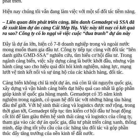
phát triển.
Hiện nay chúng tôi vẫn đang làm việc với một số đối tác tiềm năng.
– Liên quan đến phát triển cảng, liên danh Gemadept và SSA đã
đề xuất làm dự án cảng Cái Mép Hạ. Việc này tới nay có kết quả
ra sao? Công ty có lo ngại về việc cuộc “đua tranh” dự án này
Đây là dự án lớn, hiện có 7-8 doanh nghiệp trong và ngoài nước
mong muốn tham gia đầu tư. Công ty tiếp tục cùng với đối tác “liên
danh giữa GMD-SSA” nghiên cứu, tìm hiểu cơ hội đầu tư. Trong
ngành cảng biển, việc xây dựng cảng là bước khởi đầu, nhưng vận
hành cảng sao cho hiệu quả đòi hỏi kinh nghiệm, năng lực, mạng
lưới vệ tinh kết nối và sự ủng hộ của các khách hàng, đối tác.
Cảng biển không chỉ là một dự án, mà còn là tài nguyên quốc gia,
xây dựng và vận hành cảng biển đạt hiệu quả cao nhất là góp phần
giúp kinh tế quốc gia hùng mạnh. Gemadept có 35 năm kinh
nghiệm trong ngành, có quan hệ đối tác với những hãng tàu hàng
đầu thế giới. Với hệ sinh thái cảng và logistics được mở rộng, trong
thời gian tới, Gemadept tiếp tục tìm kiếm cơ hội đầu tư hoạt động
cốt lõi để làm giàu thêm hệ sinh thái cảng và logistics của công ty,
tham gia vào các dự án quốc gia, đầu tư phát triển cảng xanh, thông
minh, đáp ứng tốt yêu cầu của các hãng tàu đối tác và góp phần
thúc đẩy tăng trưởng của nền kinh tế đất nước.