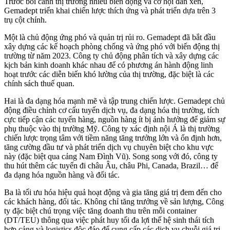
Trước bối cảnh thị trường nhiều biến động và cơ hội đan xen,
Gemadept triển khai chiến lược thích ứng và phát triển dựa trên 3
trụ cột chính.
Một là chủ động ứng phó và quản trị rủi ro. Gemadept đã bắt đầu
xây dựng các kế hoạch phòng chống và ứng phó với biến động thị
trường từ năm 2023. Công ty chủ động phân tích và xây dựng các
kịch bản kinh doanh khác nhau để có phương án hành động linh
hoạt trước các diễn biến khó lường của thị trường, đặc biệt là các
chính sách thuế quan.
Hai là đa dạng hóa mạnh mẽ và tập trung chiến lược. Gemadept chủ
động điều chỉnh cơ cấu tuyến dịch vụ, đa dạng hóa thị trường, tích
cực tiếp cận các tuyến hàng, nguồn hàng ít bị ảnh hưởng để giảm sự
phụ thuộc vào thị trường Mỹ. Công ty xác định nội Á là thị trường
chiến lược trọng tâm với tiềm năng tăng trưởng lớn và ổn định hơn,
tăng cường đầu tư và phát triển dịch vụ chuyên biệt cho khu vực
này (đặc biệt qua cảng Nam Đình Vũ). Song song với đó, công ty
thu hút thêm các tuyến đi châu Âu, châu Phi, Canada, Brazil… để
đa dạng hóa nguồn hàng và đối tác.
Ba là tối ưu hóa hiệu quả hoạt động và gia tăng giá trị đem đến cho
các khách hàng, đối tác. Không chỉ tăng trưởng về sản lượng, Công
ty đặc biệt chú trọng việc tăng doanh thu trên mỗi container
(DT/TEU) thông qua việc phát huy tối đa lợi thế hệ sinh thái tích
hợp cảng và logistics độc đáo để cung cấp các dịch vụ chuỗi giá trị