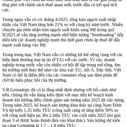
ứng phó với chính sách thuế quan mới, bước đầu có kết quả tích
cực.
Trong nguy vẫn có cơ, tháng 4/2025, tổng kim ngạch xuất nhập
khẩu của Việt Nam tăng hơn 21% so với cùng kỳ năm trước. Nhiều
chuyên gia nhìn nhận kim ngạch xuất khẩu sang Mỹ trong quý
II/2025 sẽ vẫn tăng trưởng mạnh nhờ hiện tượng “frontloading” tiếp
diễn khi các doanh nghiệp tranh thủ thời gian chưa áp thuế để đẩy
mạnh xuất hàng vào Mỹ.
Trong trung hạn, Việt Nam vẫn có những lợi thế riêng cùng với các
hiệp định thương mại tự do (FTA) với các nước. Vì vậy, doanh
nghiệp trong nước vẫn còn nhiều cơ hội để tập trung mở rộng, tìm
thị trường mới thay thế như các khu vực EU, nội Á. Đặc biệt, Việt
Nam có thể là điểm đến của các container rỗng sau đàm phán để
chờ tín hiệu phục hồi của thị trường.
Với Gemadept, dù có lo lắng nhất định nhưng với bối cảnh như
trên, chúng tôi vẫn đang kiên định với mục tiêu kế hoạch kinh
doanh khi không điều chỉnh giảm sản lượng năm 2025 đã xây dựng.
Trong năm 2025, kế hoạch sản lượng khai thác tại cảng Nam Đình
Vũ dự kiến 1,35 triệu TEU (công suất cảng sẽ tăng thêm 50% so
với công suất hiện tại, lên 2 triệu TEU vào cuối năm 2025 khi giai
đoạn 3 sẽ được hoàn thành đưa vào khai thác). Sản lượng dự kiến
tại cảng Gemalink là 1,7 – 1,8 triệu TEU.