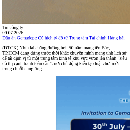
Tin công ty
09.07.2026
Dấu ấn Gemadept: Cú hích tỷ đô từ Trung tâm Tài chính Hàng hải
(ĐTCK) Nhìn lại chặng đường hơn 50 năm mang tên Bác,
TP.HCM đang đứng trước thời khắc chuyển mình mang tính lịch sử
để tái định vị từ một trung tâm kinh tế khu vực vươn lên thành “siêu
đô thị cạnh tranh toàn cầu”, nơi chủ động kiến tạo luật chơi mới
trong chuỗi cung ứng.