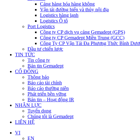
Cảng hàng hóa hàng không
Vận tải đường biển và thủy nội địa
Logistics hàng lạnh
Logistics Ô tô
Port Logistics
Công ty CP dịch vụ cảng Gemadept (GPS)
Công ty CP Gemadept Miền Trung (GCC)
Công Ty CP Vận Tải Đa Phương Thức Bình Dươ
Đầu tư chiến lược
TIN TỨC
Tin công ty
Bản tin Gemadept
CỔ ĐÔNG
Thông báo
Báo cáo tài chính
Báo cáo thường niên
Phát triển bền vững
Bản tin – Hoạt động IR
NHÂN LỰC
Tuyển dụng
Chúng tôi là Gemadept
LIÊN HỆ
VI
EN