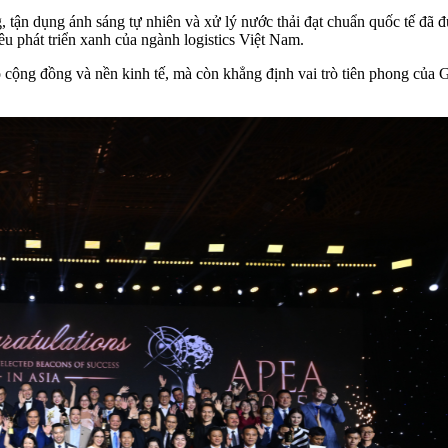
, tận dụng ánh sáng tự nhiên và xử lý nước thải đạt chuẩn quốc tế đã
êu phát triển xanh của ngành logistics Việt Nam.
ộng đồng và nền kinh tế, mà còn khẳng định vai trò tiên phong của Gem