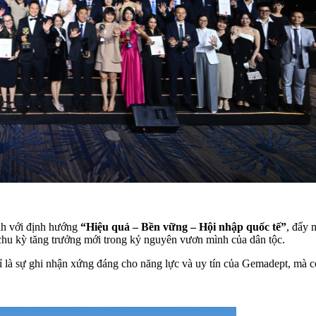
ịnh với định hướng
“Hiệu quả – Bền vững – Hội nhập quốc tế”
, đẩy 
o chu kỳ tăng trưởng mới trong kỷ nguyên vươn mình của dân tộc.
à sự ghi nhận xứng đáng cho năng lực và uy tín của Gemadept, mà cò