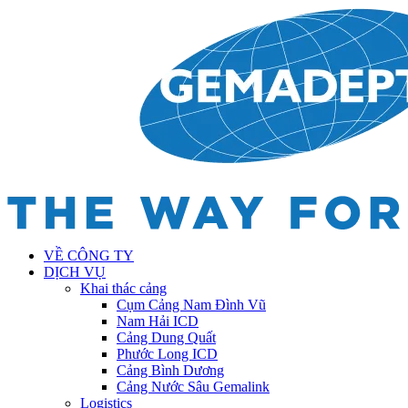
VỀ CÔNG TY
DỊCH VỤ
Khai thác cảng
Cụm Cảng Nam Đình Vũ
Nam Hải ICD
Cảng Dung Quất
Phước Long ICD
Cảng Bình Dương
Cảng Nước Sâu Gemalink
Logistics