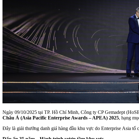
Ngày 09/10/2025 tại TP. Hồ Chí Minh, Công ty CP Gemadept (HoSE: 
Châu Á (Asia Pacific Enterprise Awards – APEA) 2025
, hạng m
Đây là giải thưởng danh giá hàng đầu khu vực do Enterprise Asia tổ c
Dấu ấn 35 năm – Hành trình vươn tầm khu vực