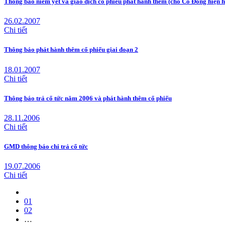
Thông báo niêm yết và giao dịch cổ phiếu phát hành thêm (cho Cổ Đông hiện 
26.02.2007
Chi tiết
Thông báo phát hành thêm cổ phiếu giai đoạn 2
18.01.2007
Chi tiết
Thông báo trả cổ tức năm 2006 và phát hành thêm cổ phiếu
28.11.2006
Chi tiết
GMD thông báo chi trả cổ tức
19.07.2006
Chi tiết
01
02
…