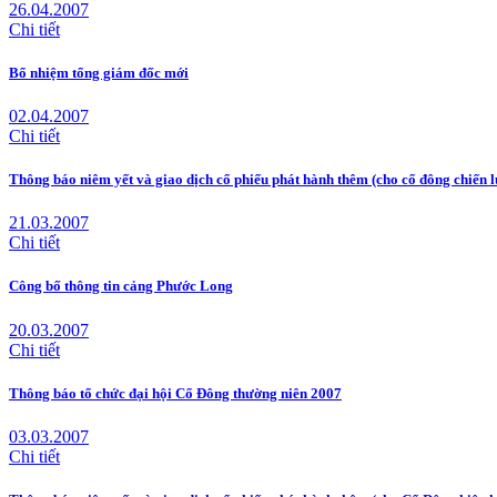
26.04.2007
Chi tiết
Bổ nhiệm tổng giám đốc mới
02.04.2007
Chi tiết
Thông báo niêm yết và giao dịch cổ phiếu phát hành thêm (cho cổ đông chiến l
21.03.2007
Chi tiết
Công bố thông tin cảng Phước Long
20.03.2007
Chi tiết
Thông báo tổ chức đại hội Cổ Đông thường niên 2007
03.03.2007
Chi tiết