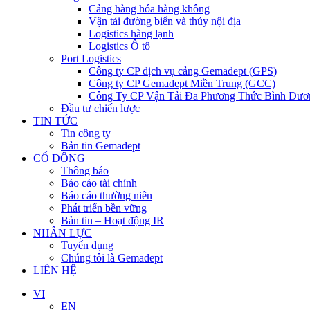
Cảng hàng hóa hàng không
Vận tải đường biển và thủy nội địa
Logistics hàng lạnh
Logistics Ô tô
Port Logistics
Công ty CP dịch vụ cảng Gemadept (GPS)
Công ty CP Gemadept Miền Trung (GCC)
Công Ty CP Vận Tải Đa Phương Thức Bình Dươ
Đầu tư chiến lược
TIN TỨC
Tin công ty
Bản tin Gemadept
CỔ ĐÔNG
Thông báo
Báo cáo tài chính
Báo cáo thường niên
Phát triển bền vững
Bản tin – Hoạt động IR
NHÂN LỰC
Tuyển dụng
Chúng tôi là Gemadept
LIÊN HỆ
VI
EN