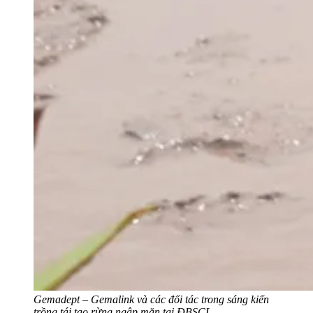
Gemadept – Gemalink và các đối tác trong sáng kiến
trồng tái tạo rừng ngập mặn tại ĐBSCL