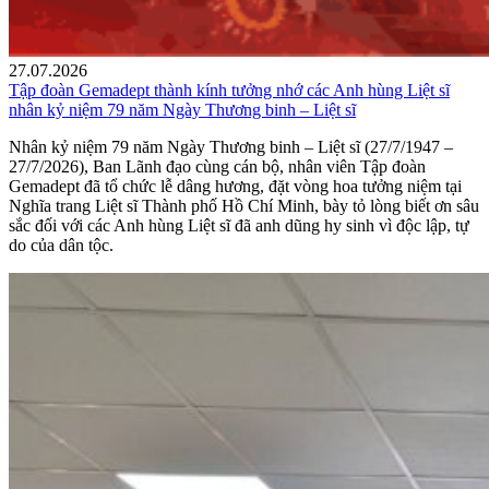
27.07.2026
Tập đoàn Gemadept thành kính tưởng nhớ các Anh hùng Liệt sĩ
nhân kỷ niệm 79 năm Ngày Thương binh – Liệt sĩ
Nhân kỷ niệm 79 năm Ngày Thương binh – Liệt sĩ (27/7/1947 –
27/7/2026), Ban Lãnh đạo cùng cán bộ, nhân viên Tập đoàn
Gemadept đã tổ chức lễ dâng hương, đặt vòng hoa tưởng niệm tại
Nghĩa trang Liệt sĩ Thành phố Hồ Chí Minh, bày tỏ lòng biết ơn sâu
sắc đối với các Anh hùng Liệt sĩ đã anh dũng hy sinh vì độc lập, tự
do của dân tộc.