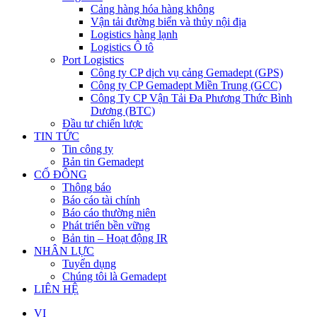
Cảng hàng hóa hàng không
Vận tải đường biển và thủy nội địa
Logistics hàng lạnh
Logistics Ô tô
Port Logistics
Công ty CP dịch vụ cảng Gemadept (GPS)
Công ty CP Gemadept Miền Trung (GCC)
Công Ty CP Vận Tải Đa Phương Thức Bình
Dương (BTC)
Đầu tư chiến lược
TIN TỨC
Tin công ty
Bản tin Gemadept
CỔ ĐÔNG
Thông báo
Báo cáo tài chính
Báo cáo thường niên
Phát triển bền vững
Bản tin – Hoạt động IR
NHÂN LỰC
Tuyển dụng
Chúng tôi là Gemadept
LIÊN HỆ
VI