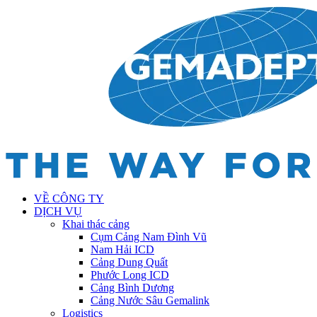
VỀ CÔNG TY
DỊCH VỤ
Khai thác cảng
Cụm Cảng Nam Đình Vũ
Nam Hải ICD
Cảng Dung Quất
Phước Long ICD
Cảng Bình Dương
Cảng Nước Sâu Gemalink
Logistics