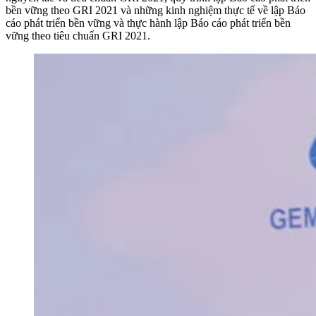
bền vững theo GRI 2021 và những kinh nghiệm thực tế về lập Báo
cáo phát triển bền vững và thực hành lập Báo cáo phát triển bền
vững theo tiêu chuẩn GRI 2021.