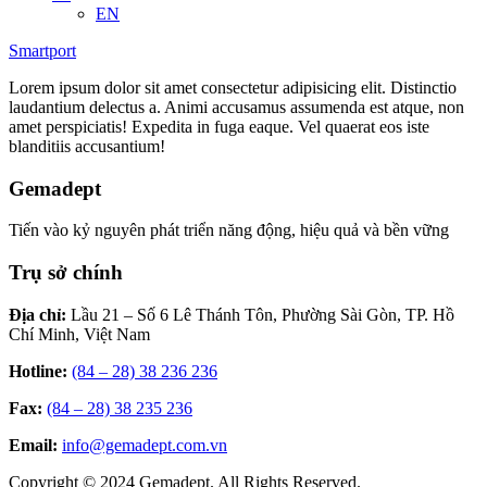
EN
Smartport
Lorem ipsum dolor sit amet consectetur adipisicing elit. Distinctio
laudantium delectus a. Animi accusamus assumenda est atque, non
amet perspiciatis! Expedita in fuga eaque. Vel quaerat eos iste
blanditiis accusantium!
Gemadept
Tiến vào kỷ nguyên phát triển năng động, hiệu quả và bền vững
Trụ sở chính
Địa chỉ:
Lầu 21 – Số 6 Lê Thánh Tôn, Phường Sài Gòn, TP. Hồ
Chí Minh, Việt Nam
Hotline:
(84 – 28) 38 236 236
Fax:
(84 – 28) 38 235 236
Email:
info@gemadept.com.vn
Copyright © 2024 Gemadept. All Rights Reserved.