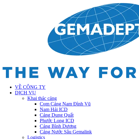
VỀ CÔNG TY
DỊCH VỤ
Khai thác cảng
Cụm Cảng Nam Đình Vũ
Nam Hải ICD
Cảng Dung Quất
Phước Long ICD
Cảng Bình Dương
Cảng Nước Sâu Gemalink
Logistics