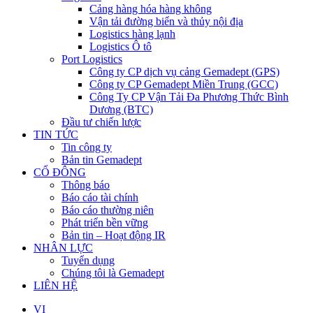
Cảng hàng hóa hàng không
Vận tải đường biển và thủy nội địa
Logistics hàng lạnh
Logistics Ô tô
Port Logistics
Công ty CP dịch vụ cảng Gemadept (GPS)
Công ty CP Gemadept Miền Trung (GCC)
Công Ty CP Vận Tải Đa Phương Thức Bình
Dương (BTC)
Đầu tư chiến lược
TIN TỨC
Tin công ty
Bản tin Gemadept
CỔ ĐÔNG
Thông báo
Báo cáo tài chính
Báo cáo thường niên
Phát triển bền vững
Bản tin – Hoạt động IR
NHÂN LỰC
Tuyển dụng
Chúng tôi là Gemadept
LIÊN HỆ
VI