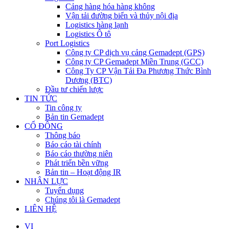
Cảng hàng hóa hàng không
Vận tải đường biển và thủy nội địa
Logistics hàng lạnh
Logistics Ô tô
Port Logistics
Công ty CP dịch vụ cảng Gemadept (GPS)
Công ty CP Gemadept Miền Trung (GCC)
Công Ty CP Vận Tải Đa Phương Thức Bình
Dương (BTC)
Đầu tư chiến lược
TIN TỨC
Tin công ty
Bản tin Gemadept
CỔ ĐÔNG
Thông báo
Báo cáo tài chính
Báo cáo thường niên
Phát triển bền vững
Bản tin – Hoạt động IR
NHÂN LỰC
Tuyển dụng
Chúng tôi là Gemadept
LIÊN HỆ
VI