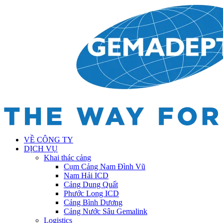
VỀ CÔNG TY
DỊCH VỤ
Khai thác cảng
Cụm Cảng Nam Đình Vũ
Nam Hải ICD
Cảng Dung Quất
Phước Long ICD
Cảng Bình Dương
Cảng Nước Sâu Gemalink
Logistics