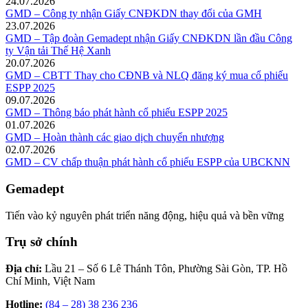
24.07.2026
GMD – Công ty nhận Giấy CNĐKDN thay đổi của GMH
23.07.2026
GMD – Tập đoàn Gemadept nhận Giấy CNĐKDN lần đầu Công
ty Vận tải Thế Hệ Xanh
20.07.2026
GMD – CBTT Thay cho CĐNB và NLQ đăng ký mua cổ phiếu
ESPP 2025
09.07.2026
GMD – Thông báo phát hành cổ phiếu ESPP 2025
01.07.2026
GMD – Hoàn thành các giao dịch chuyển nhượng
02.07.2026
GMD – CV chấp thuận phát hành cổ phiếu ESPP của UBCKNN
Gemadept
Tiến vào kỷ nguyên phát triển năng động, hiệu quả và bền vững
Trụ sở chính
Địa chỉ:
Lầu 21 – Số 6 Lê Thánh Tôn, Phường Sài Gòn, TP. Hồ
Chí Minh, Việt Nam
Hotline:
(84 – 28) 38 236 236