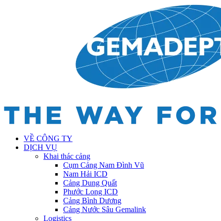
VỀ CÔNG TY
DỊCH VỤ
Khai thác cảng
Cụm Cảng Nam Đình Vũ
Nam Hải ICD
Cảng Dung Quất
Phước Long ICD
Cảng Bình Dương
Cảng Nước Sâu Gemalink
Logistics