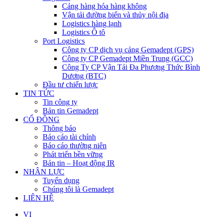
Cảng hàng hóa hàng không
Vận tải đường biển và thủy nội địa
Logistics hàng lạnh
Logistics Ô tô
Port Logistics
Công ty CP dịch vụ cảng Gemadept (GPS)
Công ty CP Gemadept Miền Trung (GCC)
Công Ty CP Vận Tải Đa Phương Thức Bình
Dương (BTC)
Đầu tư chiến lược
TIN TỨC
Tin công ty
Bản tin Gemadept
CỔ ĐÔNG
Thông báo
Báo cáo tài chính
Báo cáo thường niên
Phát triển bền vững
Bản tin – Hoạt động IR
NHÂN LỰC
Tuyển dụng
Chúng tôi là Gemadept
LIÊN HỆ
VI