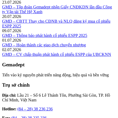
23.07.2026
GMD – Tập đoàn Gemadept nhận Giấy CNĐKDN lần đầu Công
ty Vận tải Thế Hệ Xanh
20.07.2026
GMD – CBTT Thay cho CĐNB và NLQ đăng ký mua cổ phiếu
ESPP 2025
09.07.2026
GMD – Thông báo phát hành cổ phiếu ESPP 2025
01.07.2026
GMD – Hoàn thành các giao dịch chuyển nhượng
02.07.2026
GMD – CV chấp thuận phát hành cổ phiếu ESPP của UBCKNN
Gemadept
Tiến vào kỷ nguyên phát triển năng động, hiệu quả và bền vững
Trụ sở chính
Địa chỉ:
Lầu 21 – Số 6 Lê Thánh Tôn, Phường Sài Gòn, TP. Hồ
Chí Minh, Việt Nam
Hotline:
(84 – 28) 38 236 236
Fax:
(84 – 28) 38 235 236