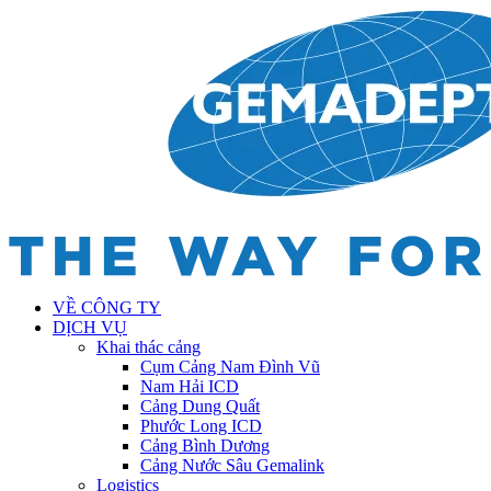
VỀ CÔNG TY
DỊCH VỤ
Khai thác cảng
Cụm Cảng Nam Đình Vũ
Nam Hải ICD
Cảng Dung Quất
Phước Long ICD
Cảng Bình Dương
Cảng Nước Sâu Gemalink
Logistics