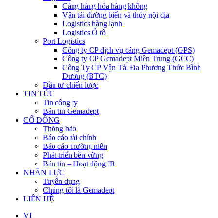
Cảng hàng hóa hàng không
Vận tải đường biển và thủy nội địa
Logistics hàng lạnh
Logistics Ô tô
Port Logistics
Công ty CP dịch vụ cảng Gemadept (GPS)
Công ty CP Gemadept Miền Trung (GCC)
Công Ty CP Vận Tải Đa Phương Thức Bình
Dương (BTC)
Đầu tư chiến lược
TIN TỨC
Tin công ty
Bản tin Gemadept
CỔ ĐÔNG
Thông báo
Báo cáo tài chính
Báo cáo thường niên
Phát triển bền vững
Bản tin – Hoạt động IR
NHÂN LỰC
Tuyển dụng
Chúng tôi là Gemadept
LIÊN HỆ
VI