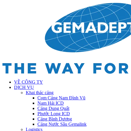
VỀ CÔNG TY
DỊCH VỤ
Khai thác cảng
Cụm Cảng Nam Đình Vũ
Nam Hải ICD
Cảng Dung Quất
Phước Long ICD
Cảng Bình Dương
Cảng Nước Sâu Gemalink
Logistics