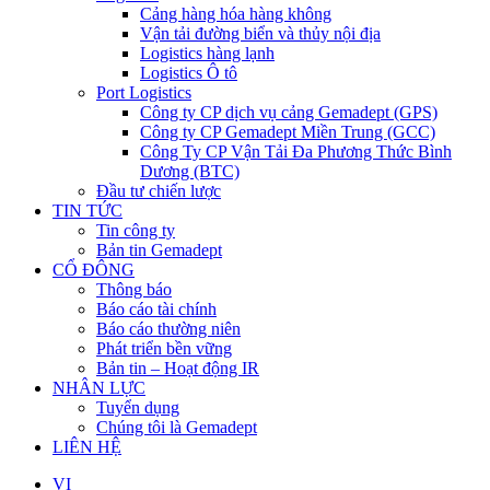
Cảng hàng hóa hàng không
Vận tải đường biển và thủy nội địa
Logistics hàng lạnh
Logistics Ô tô
Port Logistics
Công ty CP dịch vụ cảng Gemadept (GPS)
Công ty CP Gemadept Miền Trung (GCC)
Công Ty CP Vận Tải Đa Phương Thức Bình
Dương (BTC)
Đầu tư chiến lược
TIN TỨC
Tin công ty
Bản tin Gemadept
CỔ ĐÔNG
Thông báo
Báo cáo tài chính
Báo cáo thường niên
Phát triển bền vững
Bản tin – Hoạt động IR
NHÂN LỰC
Tuyển dụng
Chúng tôi là Gemadept
LIÊN HỆ
VI