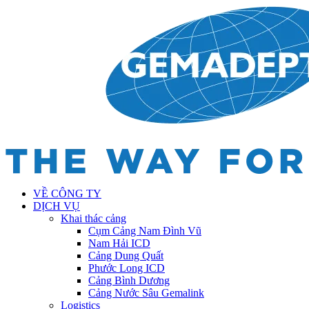
VỀ CÔNG TY
DỊCH VỤ
Khai thác cảng
Cụm Cảng Nam Đình Vũ
Nam Hải ICD
Cảng Dung Quất
Phước Long ICD
Cảng Bình Dương
Cảng Nước Sâu Gemalink
Logistics