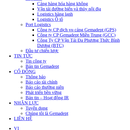
Cảng hàng hóa hàng không
Vận tải đường biển và thủy nội địa
Logistics hàng lạnh
Logistics Ô tô
Port Logistics
Công ty CP dịch vụ cảng Gemadept (GPS)
Công ty CP Gemadept Miền Trung (GCC)
Công Ty CP Vận Tải Đa Phương Thức Bình
Dương (BTC)
Đầu tư chiến lược
TIN TỨC
Tin công ty
Bản tin Gemadept
CỔ ĐÔNG
Thông báo
Báo cáo tài chính
Báo cáo thường niên
Phát triển bền vững
Bản tin – Hoạt động IR
NHÂN LỰC
Tuyển dụng
Chúng tôi là Gemadept
LIÊN HỆ
VI